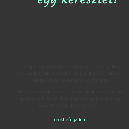
Országos akciónk célja az utak mentén, a települések
közterületein álló keresztek megmentése, felújítása és
állaguk megóvása az utókor számára.
Ha Ön is szeretne részt venni az akcióban, az alábbi
gombra kattintva tájékozódhat a
Fogadj örökbe egy
keresztet!
program részleteiről!
örökbefogadom