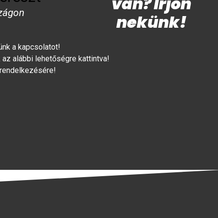
van? Írjon
zágon
nekünk!
lünk a kapcsolatot!
az alábbi lehetőségre kattintva!
 rendelkezésére!