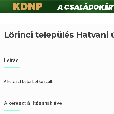
KDNP
A családokért.
Ugrás
a
tartalomra
Lőrinci település Hatvani 
Leírás
A kereszt betonból készült.
A kereszt állításának éve