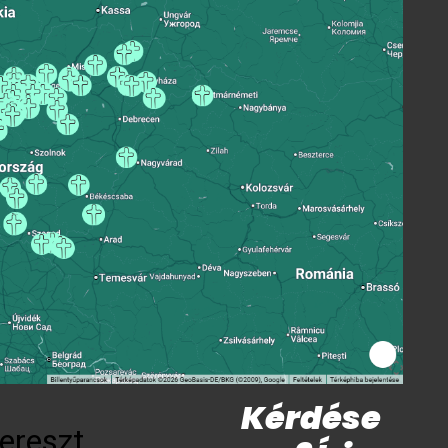
Kérdése
ereszt