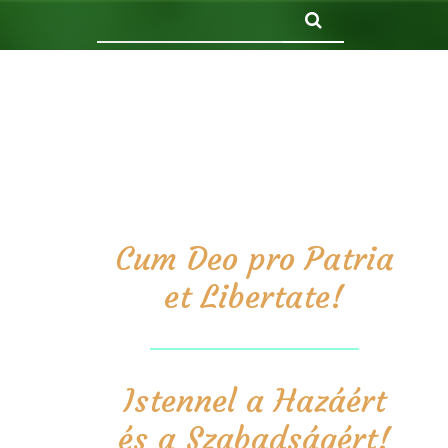
Keresés
Cum Deo pro Patria
et Libertate!
Istennel a Hazáért
és a Szabadságért!