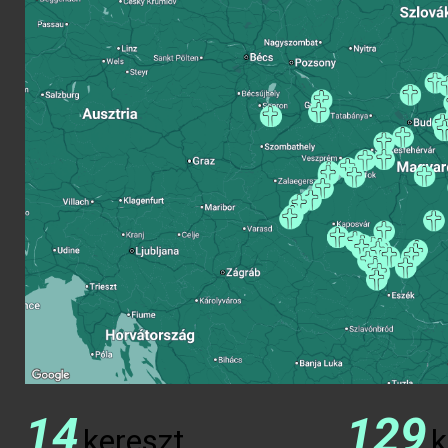
14
129
kereszt
k