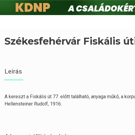
KDNP
A családokért.
Ugrás
a
tartalomra
Székesfehérvár Fiskális út
Leírás
A kereszt a Fiskális út 77. előtt található, anyaga műkő, a korp
Hellensteiner Rudolf, 1916.