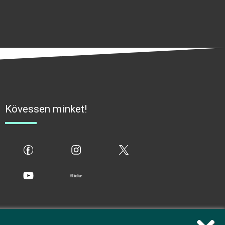
Kövessen minket!
fb
ig
x
yt
flickr