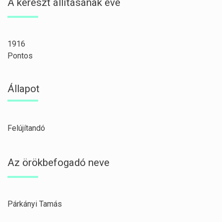
A kereszt állításának éve
1916
Pontos
Állapot
Felújítandó
Az örökbefogadó neve
Párkányi Tamás