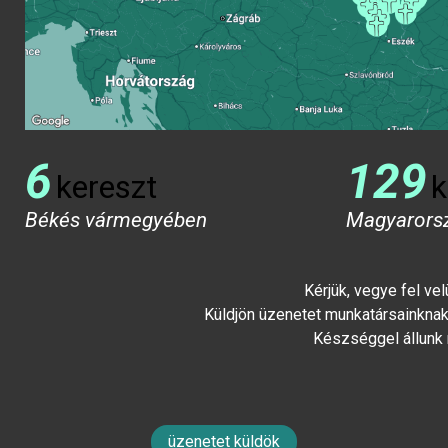
6
129
kereszt
k
Békés vármegyében
Magyarors
Kérjük, vegye fel ve
Küldjön üzenetet munkatársainknak 
Készséggel állunk
üzenetet küldök