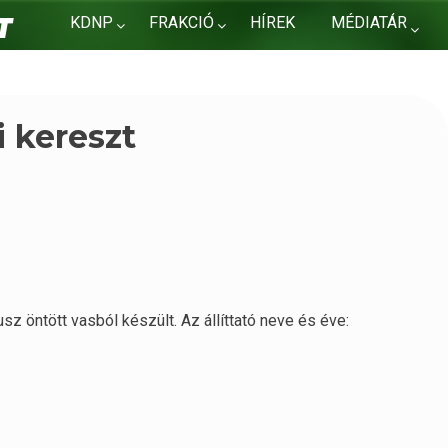
KDNP
FRAKCIÓ
HÍREK
MÉDIATÁR
KAPCSOLAT
i kereszt
usz öntött vasból készült. Az állíttató neve és éve: