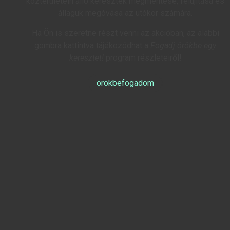
közterületein álló keresztek megmentése, felújítása és
állaguk megóvása az utókor számára.
Ha Ön is szeretne részt venni az akcióban, az alábbi
gombra kattintva tájékozódhat a
Fogadj örökbe egy
keresztet!
program részleteiről!
örökbefogadom