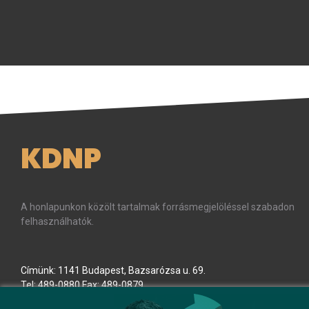
KDNP
A honlapunkon közölt tartalmak forrásmegjelöléssel szabadon
felhasználhatók.
Címünk: 1141 Budapest, Bazsarózsa u. 69.
Tel: 489-0880 Fax: 489-0879
E-mail:
kdnp
[kukac]
kdnp
.
hu
(kdnp[at]kdnp[dot]hu)