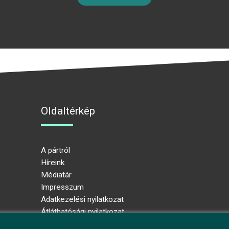
Oldaltérkép
A pártról
Híreink
Médiatár
Impresszum
Adatkezelési nyilatkozat
Átláthatósági nyilatkozat
Ugrás az oldal tetejére