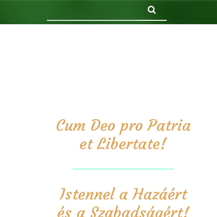
Keresés
Cum Deo pro Patria
et Libertate!
Istennel a Hazáért
és a Szabadságért!