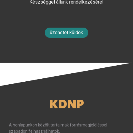
Készséggel állunk rendelkezésére!
üzenetet küldök
KDNP
A honlapunkon közölt tartalmak forrásmegjelöléssel
szabadon felhasználhatók.