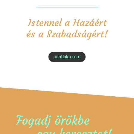
Istennel a Hazáért
és a Szabadságért!
csatlakozom
Fogadj örökbe