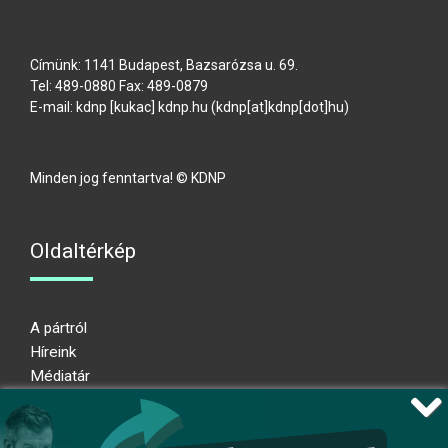
Címünk: 1141 Budapest, Bazsarózsa u. 69.
Tel: 489-0880 Fax: 489-0879
E-mail:
kdnp
[kukac]
kdnp
.
hu
(kdnp[at]kdnp[dot]hu)
Minden jog fenntartva! © KDNP
Oldaltérkép
A pártról
Híreink
Médiatár
Impresszum
Adatkezelési nyilatkozat