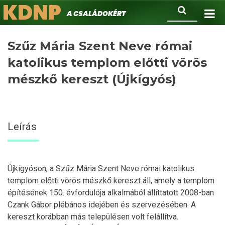
KDNP
Ugrás
Keresés
A családokért.
a
tartalomra
Szűz Mária Szent Neve római
katolikus templom előtti vörös
mészkő kereszt (Újkígyós)
Leírás
Újkígyóson, a Szűz Mária Szent Neve római katolikus
templom előtti vörös mészkő kereszt áll, amely a templom
építésének 150. évfordulója alkalmából állíttatott 2008-ban
Czank Gábor plébános idejében és szervezésében. A
kereszt korábban más településen volt felállítva.