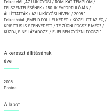
Felirat elől: „AZ ÚJKÍGYÓSI / RÓM. KAT. TEMPLOM /
FELSZENTELÉSÉNEK / 150-IK ÉVFORDULÓJÁN /
ÁLLÍTTATTÁK / AZ ÚJKÍGYÓSI HÍVEK. / 2008.”
Felirat hátul: „EMELD FÖL LELKEDET: / KÖZEL ITT AZ ÉG, /
KRISZTUS IS SZENVEDETT, / TE ZÚGNI FOGSZ E MÉG? /
KÜZDJ, S NE LÁZADOZZ: / E JELBEN GYŐZNI FOGSZ!”
A kereszt állításának
éve
2008
Pontos
Állapot