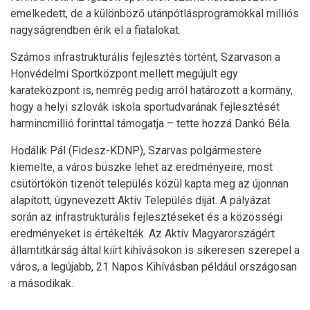
emelkedett, de a különböző utánpótlásprogramokkal milliós
nagyságrendben érik el a fiatalokat.
Számos infrastrukturális fejlesztés történt, Szarvason a
Honvédelmi Sportközpont mellett megújult egy
karateközpont is, nemrég pedig arról határozott a kormány,
hogy a helyi szlovák iskola sportudvarának fejlesztését
harmincmillió forinttal támogatja – tette hozzá Dankó Béla.
Hodálik Pál (Fidesz-KDNP), Szarvas polgármestere
kiemelte, a város büszke lehet az eredményeire, most
csütörtökön tizenöt település közül kapta meg az újonnan
alapított, úgynevezett Aktív Település díját. A pályázat
során az infrastrukturális fejlesztéseket és a közösségi
eredményeket is értékelték. Az Aktív Magyarországért
államtitkárság által kiírt kihívásokon is sikeresen szerepel a
város, a legújabb, 21 Napos Kihívásban például országosan
a másodikak.