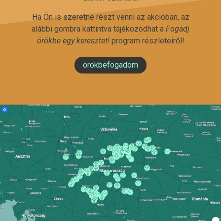
Ha Ön is szeretne részt venni az akcióban, az
alábbi gombra kattintva tájékozódhat a
Fogadj
örökbe egy keresztet!
program részleteiről!
örökbefogadom