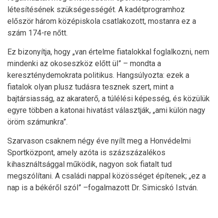
létesítésének szükségességét. A kadétprogramhoz
először három középiskola csatlakozott, mostanra ez a
szám 174-re nőtt.
Ez bizonyítja, hogy „van értelme fiatalokkal foglalkozni, nem
mindenki az okoseszköz előtt ül” – mondta a
kereszténydemokrata politikus. Hangsúlyozta: ezek a
fiatalok olyan plusz tudásra tesznek szert, mint a
bajtársiasság, az akaraterő, a túlélési képesség, és közülük
egyre többen a katonai hivatást választják, „ami külön nagy
öröm számunkra”.
Szarvason csaknem négy éve nyílt meg a Honvédelmi
Sportközpont, amely azóta is százszázalékos
kihasználtsággal működik, nagyon sok fiatalt tud
megszólítani. A családi nappal közösséget építenek; „ez a
nap is a békéről szól” –fogalmazott Dr. Simicskó István.