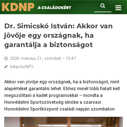
KDNP
Ugrás
Keresés
A családokért.
a
tartalomra
Dr. Simicskó István: Akkor van
jövője egy országnak, ha
garantálja a biztonságot
2026. március 21., szombat – 12:47
kdnp.hu/MTI
Akkor van jövője egy országnak, ha a biztonságot, mint
alapértéket garantálni lehet. Ehhez minél több fiatalt kell
megszólítani a kadét programokkal – mondta a
Honvédelmi Sportszövetség elnöke a szarvasi
Honvédelmi Sportközpont családi napján szombaton.