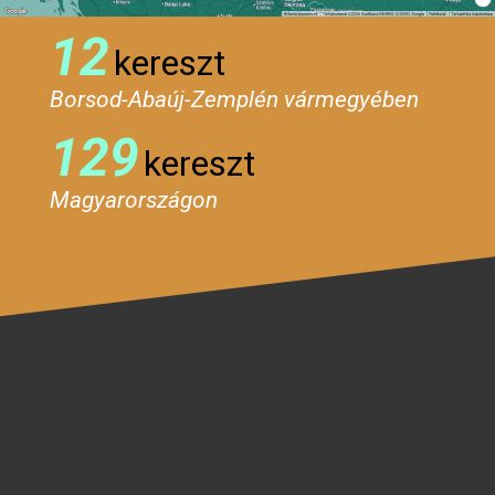
12
kereszt
Borsod-Abaúj-Zemplén vármegyében
129
kereszt
Magyarországon