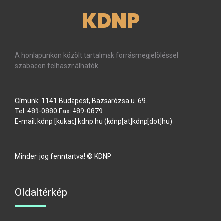
KDNP
A honlapunkon közölt tartalmak forrásmegjelöléssel
szabadon felhasználhatók.
Címünk: 1141 Budapest, Bazsarózsa u. 69.
Tel: 489-0880 Fax: 489-0879
E-mail:
kdnp
[kukac]
kdnp
.
hu
(kdnp[at]kdnp[dot]hu)
Minden jog fenntartva! © KDNP
Oldaltérkép