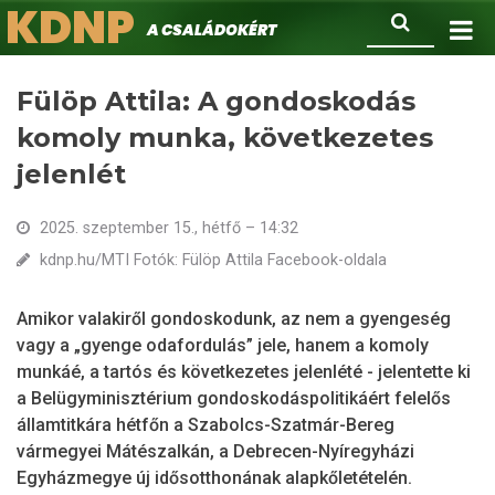
KDNP
Ugrás
Keresés
A családokért.
a
tartalomra
Fülöp Attila: A gondoskodás
komoly munka, következetes
jelenlét
2025. szeptember 15., hétfő – 14:32
kdnp.hu/MTI Fotók: Fülöp Attila Facebook-oldala
Amikor valakiről gondoskodunk, az nem a gyengeség
vagy a „gyenge odafordulás” jele, hanem a komoly
munkáé, a tartós és következetes jelenlété - jelentette ki
a Belügyminisztérium gondoskodáspolitikáért felelős
államtitkára hétfőn a Szabolcs-Szatmár-Bereg
vármegyei Mátészalkán, a Debrecen-Nyíregyházi
Egyházmegye új idősotthonának alapkőletételén.