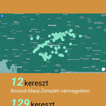
12
kereszt
Borsod-Abaúj-Zemplén vármegyében
129
kereszt