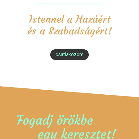
Istennel a Hazáért
és a Szabadságért!
csatlakozom
Fogadj örökbe
egy keresztet!