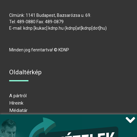
Címünk: 1141 Budapest, Bazsarózsa u. 69.
Tel: 489-0880 Fax: 489-0879
E-mail:
kdnp
[kukac]
kdnp
.
hu
(kdnp[at]kdnp[dot]hu)
Minden jog fenntartva! © KDNP
Oldaltérkép
A pártról
Híreink
Médiatár
Impresszum
Adatkezelési nyilatkozat
Átláthatósági nyilatkozat