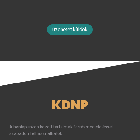
üzenetet küldök
KDNP
A honlapunkon közölt tartalmak forrásmegjelöléssel
szabadon felhasználhatók.