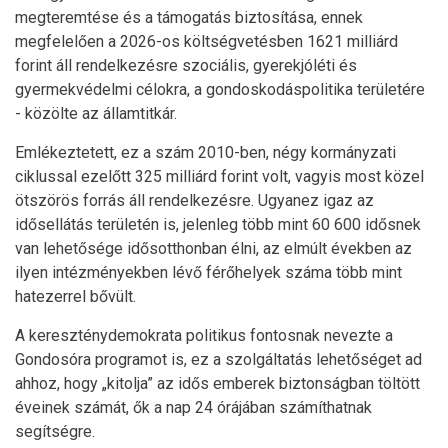
megteremtése és a támogatás biztosítása, ennek
megfelelően a 2026-os költségvetésben 1621 milliárd
forint áll rendelkezésre szociális, gyerekjóléti és
gyermekvédelmi célokra, a gondoskodáspolitika területére
- közölte az államtitkár.
Emlékeztetett, ez a szám 2010-ben, négy kormányzati
ciklussal ezelőtt 325 milliárd forint volt, vagyis most közel
ötszörös forrás áll rendelkezésre. Ugyanez igaz az
idősellátás területén is, jelenleg több mint 60 600 idősnek
van lehetősége idősotthonban élni, az elmúlt években az
ilyen intézményekben lévő férőhelyek száma több mint
hatezerrel bővült.
A kereszténydemokrata politikus fontosnak nevezte a
Gondosóra programot is, ez a szolgáltatás lehetőséget ad
ahhoz, hogy „kitolja” az idős emberek biztonságban töltött
éveinek számát, ők a nap 24 órájában számíthatnak
segítségre.