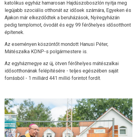
katolikus egyház hamarosan Hajdúszoboszlón nyitja meg
legújabb szociális otthonát az idősek számára, Egyeken és
Ajakon már elkezdődtek a beruházások, Nyíregyházán
pedig templomot, óvodát és egy 99 férőhelyes idősotthont
építenek.
Az eseményen köszöntőt mondott Hanusi Péter,
Mátészalka KDNP-s polgármestere is.
Az egyházmegye az új, ötven férőhelyes mátészalkai
idősotthonának felépítésére - teljes egészében saját
forrásból - 1 milliárd 441 millió forintot fordít.