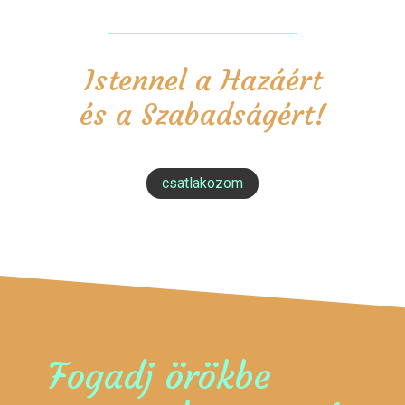
Istennel a Hazáért
és a Szabadságért!
csatlakozom
Fogadj örökbe