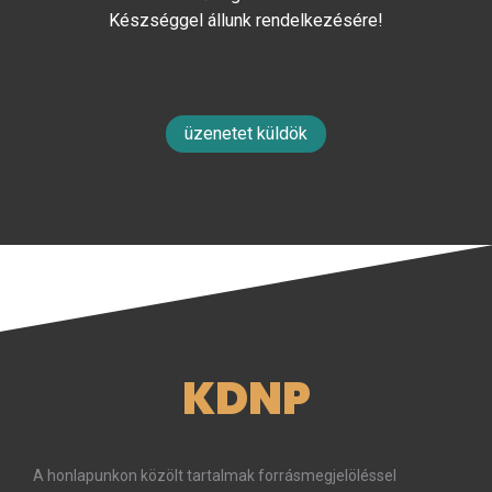
Készséggel állunk rendelkezésére!
üzenetet küldök
KDNP
A honlapunkon közölt tartalmak forrásmegjelöléssel