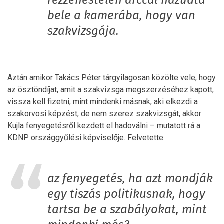
rezzenéstelen arccal hazudta
bele a kamerába, hogy van
szakvizsgája.
Aztán amikor Takács Péter tárgyilagosan közölte vele, hogy
az ösztöndíjat, amit a szakvizsga megszerzéséhez kapott,
vissza kell fizetni, mint mindenki másnak, aki elkezdi a
szakorvosi képzést, de nem szerez szakvizsgát, akkor
Kujla fenyegetésről kezdett el hadoválni – mutatott rá a
KDNP országgyűlési képviselője. Felvetette:
az fenyegetés, ha azt mondják
egy tiszás politikusnak, hogy
tartsa be a szabályokat, mint