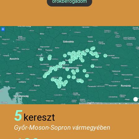
örökbefogadom
5
kereszt
Győr-Moson-Sopron vármegyében