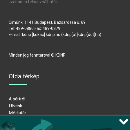
szabadon felhasználhatók.
Címünk: 1141 Budapest, Bazsarózsa u. 69.
Tel: 489-0880 Fax: 489-0879
E-mail:
kdnp
[kukac]
kdnp
.
hu
(kdnp[at]kdnp[dot]hu)
Minden jog fenntartva! © KDNP
Oldaltérkép
A pártról
Híreink
Médiatár
Impresszum
Adatkezelési nyilatkozat