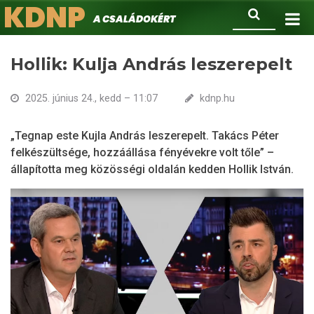
KDNP
Ugrás
Keresés
A családokért.
a
tartalomra
Hollik: Kulja András leszerepelt
2025. június 24., kedd – 11:07
kdnp.hu
„Tegnap este Kujla András leszerepelt. Takács Péter
felkészültsége, hozzáállása fényévekre volt tőle” –
állapította meg közösségi oldalán kedden Hollik István.