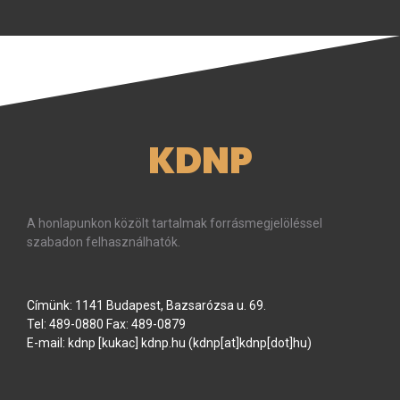
KDNP
A honlapunkon közölt tartalmak forrásmegjelöléssel
szabadon felhasználhatók.
Címünk: 1141 Budapest, Bazsarózsa u. 69.
Tel: 489-0880 Fax: 489-0879
E-mail:
kdnp
[kukac]
kdnp
.
hu
(kdnp[at]kdnp[dot]hu)