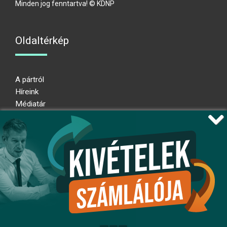
Minden jog fenntartva! © KDNP
Oldaltérkép
A pártról
Híreink
Médiatár
Impresszum
Adatkezelési nyilatkozat
Átláthatósági nyilatkozat
Ugrás az oldal tetejére
Kövessen minket!
fb
ig
x