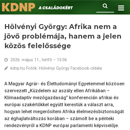
KDNP
Ugrás
Keresés
A családokért.
a
tartalomra
Hölvényi György: Afrika nem a
jövő problémája, hanem a jelen
közös felelőssége
2026. május 11., hétfő – 15:06
kdnp.hu Fotók: Hölvényi György Facebook-oldala
A Magyar Agrár- és Élettudományi Egyetemmel közösen
szervezett „Küzdelem az aszály ellen Afrikában –
Klímaadaptív mezőgazdaság” konferencián afrikai és
európai szakértőkkel együtt kerestük a választ arra,
hogyan lehet megerősíteni Afrika élelmezésbiztonságát
az éghajlatváltozás korában – számolt be a pénteki
rendezvényről a KDNP európai parlamenti képviselője.