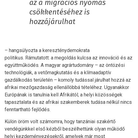
az a migrációs nyomás
csökkentéséhez is
hozzájárulhat
– hangsúlyozta a kereszténydemokrata
politikus. Rámutatott: a megoldás kulcsa az innováció és az
együttműködés. A magyar agrártudomány – az öntözési
technológiák, a vetőmagkutatás és a klímaadaptív
gazdálkodás területén – komoly tudással járulhat hozzá az
afrikai mezőgazdaság ellenállóbbá tételéhez. Ugyanakkor
Európának is tanulnia kell Afrikától; a helyi közösségek
tapasztalata és az afrikai szakemberek tudása nélkül nincs
fenntartható fejlődés.
Külön öröm volt számomra, hogy tanzániai szakértő
vendégünkkel első kézből beszélhettünk olyan működő
helyi kezdeményezésekről, amelyek már most