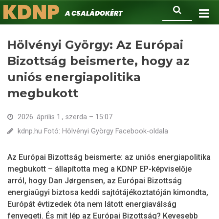
KDNP
Ugrás
Keresés
A családokért.
a
tartalomra
Hölvényi György: Az Európai
Bizottság beismerte, hogy az
uniós energiapolitika
megbukott
2026. április 1., szerda – 15:07
kdnp.hu Fotó: Hölvényi György Facebook-oldala
Az Európai Bizottság beismerte: az uniós energiapolitika
megbukott – állapította meg a KDNP EP-képviselője
arról, hogy Dan Jørgensen, az Európai Bizottság
energiaügyi biztosa keddi sajtótájékoztatóján kimondta,
Európát évtizedek óta nem látott energiaválság
fenyegeti. És mit lép az Európai Bizottság? Kevesebb