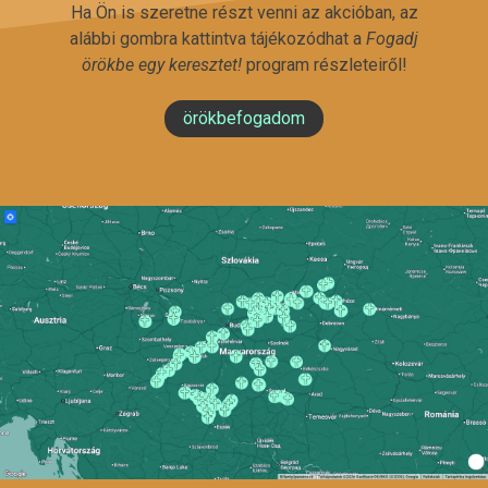
Ha Ön is szeretne részt venni az akcióban, az
alábbi gombra kattintva tájékozódhat a
Fogadj
örökbe egy keresztet!
program részleteiről!
örökbefogadom