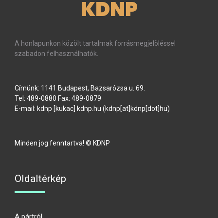
KDNP
A honlapunkon közölt tartalmak forrásmegjelöléssel
szabadon felhasználhatók.
Címünk: 1141 Budapest, Bazsarózsa u. 69.
Tel: 489-0880 Fax: 489-0879
E-mail:
kdnp
[kukac]
kdnp
.
hu
(kdnp[at]kdnp[dot]hu)
Minden jog fenntartva! © KDNP
Oldaltérkép
A pártról