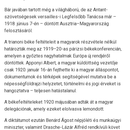
Bár javában tartott még a világháború, de az Antant-
szövetségesek versailles-i Legfelsőbb Tanácsa már –
1918. június 7-én – döntött Ausztria–Magyarország
felosztásáról.
A trianoni béke feltételeit a magyarok részvétele nélkül
határozták meg az 1919–20-as párizsi békekonferencián,
amelyen a győztes nagyhatalmak Európa új rendjéről
döntöttek. Apponyi Albert, a magyar küldöttség vezetője
csak 1920. január 16-án fejthette ki a magyar álláspontot,
dokumentumok és térképek segítségével mutatva be a
népességföldrajzi helyzetet, történelmi és jogi érveket is
hangoztatva – teljesen hatástalanul.
A békefeltételeket 1920 májusában adták át a magyar
delegációnak, amely ezeket elolvasva lemondott.
A diktátumot ezután Benárd Ágost népjóléti és munkaügyi
miniszter, valamint Drasche-Lázár Alfréd rendkívüli követ