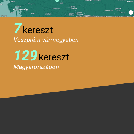
7
kereszt
Veszprém vármegyében
129
kereszt
Magyarországon