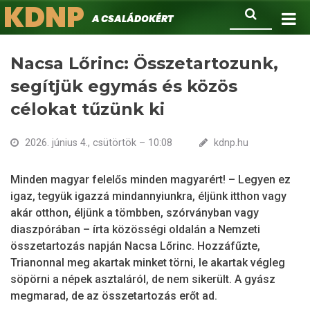
KDNP
Ugrás
Keresés
A családokért.
a
tartalomra
Nacsa Lőrinc: Összetartozunk,
segítjük egymás és közös
célokat tűzünk ki
2026. június 4., csütörtök – 10:08
kdnp.hu
Minden magyar felelős minden magyarért! – Legyen ez
igaz, tegyük igazzá mindannyiunkra, éljünk itthon vagy
akár otthon, éljünk a tömbben, szórványban vagy
diaszpórában – írta közösségi oldalán a Nemzeti
összetartozás napján Nacsa Lőrinc. Hozzáfűzte,
Trianonnal meg akartak minket törni, le akartak végleg
söpörni a népek asztaláról, de nem sikerült. A gyász
megmarad, de az összetartozás erőt ad.