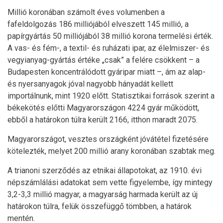
Millió koronában számolt éves volumenben a
fafeldolgozás 186 milliójából elveszett 145 millió, a
papírgyártás 50 milliójából 38 millió korona termelési érték.
A vas- és fém-, a textil- és ruházati ipar, az élelmiszer- és
vegyianyag-gyártás értéke „csak” a felére csökkent – a
Budapesten koncentrálódott gyáripar miatt –, ám az alap-
és nyersanyagok jóval nagyobb hányadát kellett
importálnunk, mint 1920 előtt. Statisztikai források szerint a
békekötés előtti Magyarországon 4224 gyár működött,
ebből a határokon túlra került 2166, itthon maradt 2075.
Magyarországot, vesztes országként jóvátétel fizetésére
kötelezték, melyet 200 millió arany koronában szabtak meg.
A trianoni szerződés az etnikai állapotokat, az 1910. évi
népszámlálási adatokat sem vette figyelembe, így mintegy
3,2-3,3 millió magyar, a magyarság harmada került az új
határokon túlra, felük összefüggő tömbben, a határok
mentén.