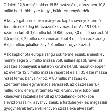
Odalett 12,6 millió hold erdő 85 százaléka, összesen 10,8
millió hold, többnyire tölgy-, bükk- és fenyőerdők.
A kenyérgabona, a takarmány- és kapásnövények termő
területeinek átlag 60 százaléka veszett el. Az 1918-ban
számon tartott 1,6 millió lóból 850 ezer, 7,3 millió sertésből
3,5 millió, 6,2 millió szarvasmarhából 4 millió a veszteség.
A 6,5 milliós juhállomány 1,8 millióra fogyatkozott.
A középkor óta európai rangú sókitermelésünk, aminek évi
mennyisége 2,5 millió mázsa volt, nullára apadt, mivel az
összes sóbányánk a határon kívülre került, hasonlóképpen
az évente 12,5 millió mázsa vasércet és a 105 ezer mázsa
rezet termő bányáinkhoz. A 80 millió mázsás évi
széntermelés egyharmada elveszett, az összesen 1,7
millió lóerő energiát termelő vízi erőműveink több mint
kilencvenszázaléka került az utódállamok birtokába.
Hévízforrásaink, ásványvizeink, a fürdőhelyek és magaslati
gyógyhelyek hetven-kilencven százaléka elveszett.