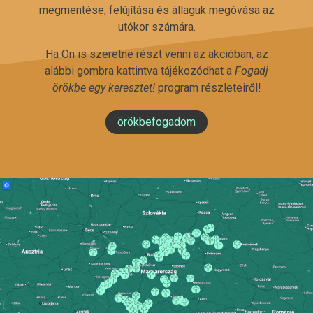
megmentése, felújítása és állaguk megóvása az
utókor számára.
Ha Ön is szeretne részt venni az akcióban, az
alábbi gombra kattintva tájékozódhat a
Fogadj
örökbe egy keresztet!
program részleteiről!
örökbefogadom