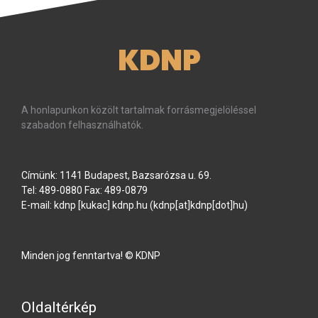
KDNP
A honlapunkon közölt tartalmak forrásmegjelöléssel
szabadon felhasználhatók.
Címünk: 1141 Budapest, Bazsarózsa u. 69.
Tel: 489-0880 Fax: 489-0879
E-mail:
kdnp
[kukac]
kdnp
.
hu
(kdnp[at]kdnp[dot]hu)
Minden jog fenntartva! © KDNP
Oldaltérkép