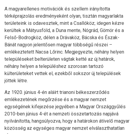
A magyarellenes motivációk és szellem irányította
térképrajzolás eredményeként olyan, tisztán magyarlakta
területeink is odavesztek, mint a Csallóköz; idegen kézre
kerültek a Mátyusföld, a Duna mente, Nógrád, Gömör és a
Felső-Bodrogköz, délen a Drávaköz, Bácska és Észak-
Bánát nagyon jelentősen magyar többségű részei –
emlékeztetett Nacsa Lőrinc. Megjegyezte, néhány helyen
településeket belterületen vágtak ketté az új határok,
néhány helyen a településhez szorosan tartozó
külterületeket vettek el, ezekből sokszor új települések
jöttek létre.
Az 1920. június 4-én aláírt trianoni békeszerződés
emlékezetének megőrzése és a magyar nemzet
egységének kifejezése jegyében a Magyar Országgyűlés
2010-ben június 4-ét a nemzeti összetartozás napjává
nyilvánította, hangsúlyozva, hogy a határokon átívelő magyar
közösség az egységes magyar nemzet elválaszthatatlan