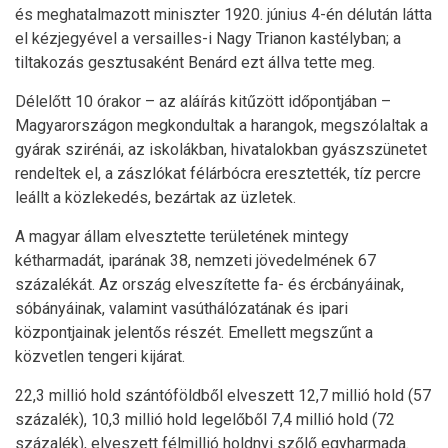
és meghatalmazott miniszter 1920. június 4-én délután látta
el kézjegyével a versailles-i Nagy Trianon kastélyban; a
tiltakozás gesztusaként Benárd ezt állva tette meg.
Délelőtt 10 órakor – az aláírás kitűzött időpontjában –
Magyarországon megkondultak a harangok, megszólaltak a
gyárak szirénái, az iskolákban, hivatalokban gyászszünetet
rendeltek el, a zászlókat félárbócra eresztették, tíz percre
leállt a közlekedés, bezártak az üzletek.
A magyar állam elvesztette területének mintegy
kétharmadát, iparának 38, nemzeti jövedelmének 67
százalékát. Az ország elveszítette fa- és ércbányáinak,
sóbányáinak, valamint vasúthálózatának és ipari
központjainak jelentős részét. Emellett megszűnt a
közvetlen tengeri kijárat.
22,3 millió hold szántóföldből elveszett 12,7 millió hold (57
százalék), 10,3 millió hold legelőből 7,4 millió hold (72
százalék), elveszett félmillió holdnyi szőlő egyharmada.