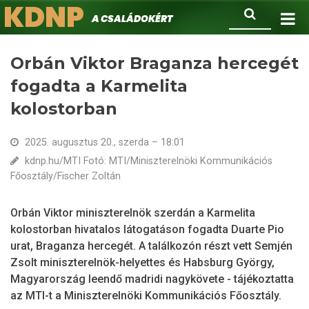
KDNP
Ugrás
Keresés
A családokért.
a
tartalomra
Orbán Viktor Braganza hercegét
fogadta a Karmelita
kolostorban
2025. augusztus 20., szerda – 18:01
kdnp.hu/MTI Fotó: MTI/Miniszterelnöki Kommunikációs
Főosztály/Fischer Zoltán
Orbán Viktor miniszterelnök szerdán a Karmelita
kolostorban hivatalos látogatáson fogadta Duarte Pio
urat, Braganza hercegét. A találkozón részt vett Semjén
Zsolt miniszterelnök-helyettes és Habsburg György,
Magyarország leendő madridi nagykövete - tájékoztatta
az MTI-t a Miniszterelnöki Kommunikációs Főosztály.