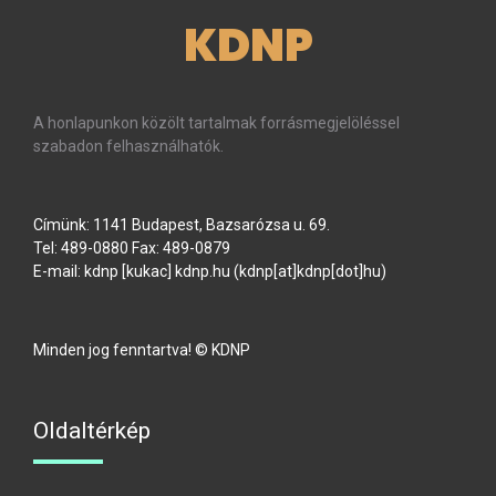
KDNP
A honlapunkon közölt tartalmak forrásmegjelöléssel
szabadon felhasználhatók.
Címünk: 1141 Budapest, Bazsarózsa u. 69.
Tel: 489-0880 Fax: 489-0879
E-mail:
kdnp
[kukac]
kdnp
.
hu
(kdnp[at]kdnp[dot]hu)
Minden jog fenntartva! © KDNP
Oldaltérkép