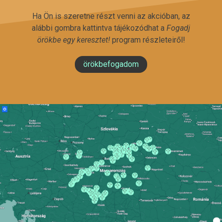
Ha Ön is szeretne részt venni az akcióban, az
alábbi gombra kattintva tájékozódhat a
Fogadj
örökbe egy keresztet!
program részleteiről!
örökbefogadom