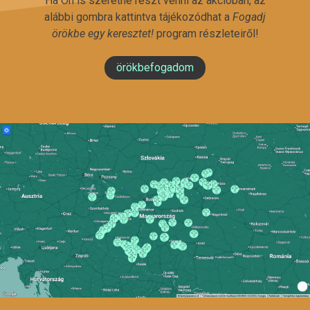
Ha Ön is szeretne részt venni az akcióban, az
alábbi gombra kattintva tájékozódhat a
Fogadj
örökbe egy keresztet!
program részleteiről!
örökbefogadom