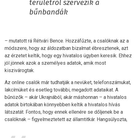
területről szervezik a
bűnbandák
– mutatott rá Rétvári Bence. Hozzáfűzte, a csalóknak az a
módszere, hogy az áldozatban bizalmat ébresztenek, azt
az érzetet keltik, hogy egy hivatalos ügyben keresik. Ehhez
jól jönnek azok a személyes adatok, amik most
kiszivárogtak.
Az online csalók már tudhatják a nevüket, telefonszámukat,
lakcímüket és esetleg további, megadott adataikat. A
bűnözők – akár Ukrajnából, akár máshonnan – a hivatalos
adatok birtokában könnyebben keltik a hivatalos hívás
látszatát. Fontos, hogy ennek ellenére se dőljenek be a
csalóknak – figyelmeztetett az államtitkár. Hangsúlyozta,