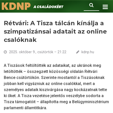
KDNP
Ugrás
Keresés
A családokért.
a
tartalomra
Rétvári: A Tisza tálcán kínálja a
szimpatizánsai adatait az online
csalóknak
2025. október 9., csütörtök – 21:22
kdnp.hu
A Tiszások feltöltötték az adataikat, az ukránok meg
letöltötték – összegzett közösségi oldalán Rétvári
Bence csütörtökön. Szerinte mostantól a Tiszásoknak
jobban kell vigyázniuk az online csalókkal, mert a
személyes adataik kiszivárgása nagy kockázatnak tette
ki őket. A Tisza vezetése jelentős veszélybe sodorta a
Tisza támogatóit – állapította meg a Belügyminisztérium
parlamenti államtitkára.