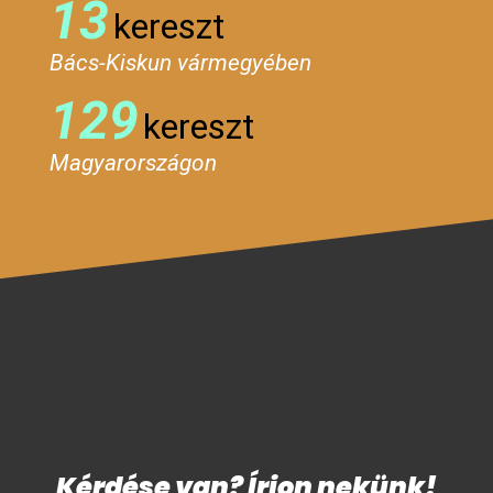
13
kereszt
Bács-Kiskun vármegyében
129
kereszt
Magyarországon
Kérdése van? Írjon nekünk!