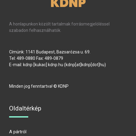
KDNP
A honlapunkon közölt tartalmak forrásmegjelöléssel
szabadon felhasználhatók.
Címünk: 1141 Budapest, Bazsarózsa u. 69.
Tel: 489-0880 Fax: 489-0879
E-mail:
kdnp
[kukac]
kdnp
.
hu
(kdnp[at]kdnp[dot]hu)
Minden jog fenntartva! © KDNP
Oldaltérkép
A pártról