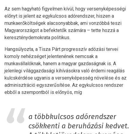
Az sem hagyható figyelmen kívül, hogy versenyképességi
előnyt is jelent az egykulcsos adórendszer, hiszen a
munkaerőköltségek alacsonyabbak, ami vonzóbbá teszi
Magyarországot a befektetők számára – tette hozzá a
kereszténydemokrata politikus.
Hangsúlyozta, a Tisza Párt progresszív adózási tervei
komoly nehézséget jelentenének nemcsak a
munkavállalóknak, hanem a magyar gazdaságnak is. A
jelenlegi világgazdasági kihívásokra való érdemi reagálás
kulcskérdése ugyanis a versenyképesség növelése és az
adminisztráció egyszerűsítése. Az egykulcsos rendszer
ebből a szempontból is előnyös, míg
a többkulcsos adórendszer
csökkenti a beruházási kedvet.