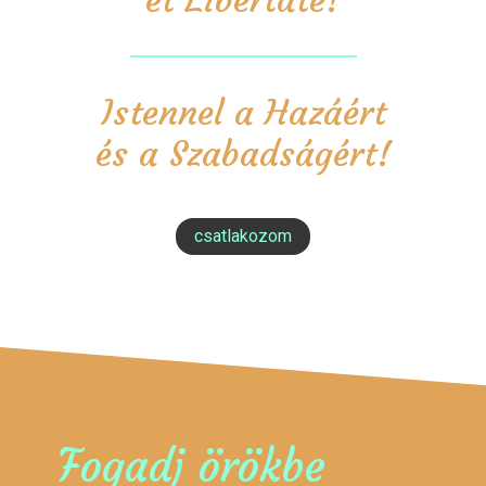
Istennel a Hazáért
és a Szabadságért!
csatlakozom
Fogadj örökbe