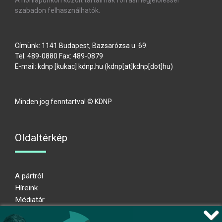
szabadon felhasználhatók.
Címünk: 1141 Budapest, Bazsarózsa u. 69.
Tel: 489-0880 Fax: 489-0879
E-mail:
kdnp
[kukac]
kdnp
.
hu
(kdnp[at]kdnp[dot]hu)
Minden jog fenntartva! © KDNP
Oldaltérkép
A pártról
Híreink
Médiatár
Impresszum