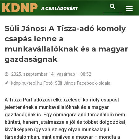
KDNP
Ugrás
Keresés
A családokért.
a
tartalomra
Süli János: A Tisza-adó komoly
csapás lenne a
munkavállalóknak és a magyar
gazdaságnak
2025. szeptember 14., vasárnap – 08:52
kdnp.hu/teol.hu Fotó: Süli János Facebook-oldala
A Tisza Párt adózási elképzelései komoly csapást
jelentenének a munkavállalóknak és a magyar
gazdaságnak is. Egy önmagára adó társadalom nem
bünteti, hanem jutalmazza a jól és többet dolgozókat,
kiváltképpen így van ez egy olyan munkaalapú
társadalomban, mint amilyen a magyar – mondta a