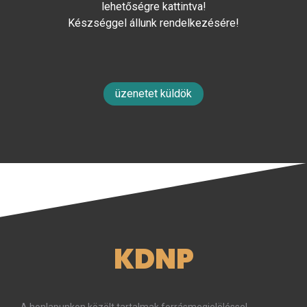
lehetőségre kattintva!
Készséggel állunk rendelkezésére!
üzenetet küldök
KDNP
A honlapunkon közölt tartalmak forrásmegjelöléssel