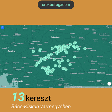
örökbefogadom
13
kereszt
Bács-Kiskun vármegyében