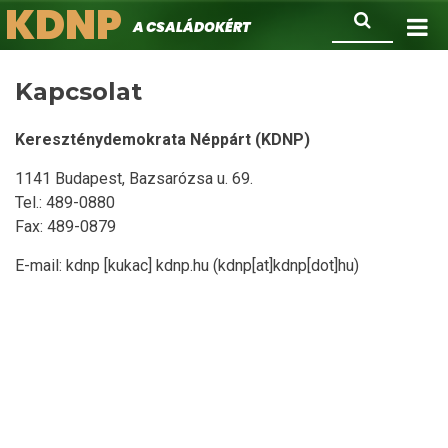
KDNP
Ugrás
Keresés
A családokért.
a
tartalomra
Kapcsolat
Kereszténydemokrata Néppárt (KDNP)
1141 Budapest, Bazsarózsa u. 69.
Tel.: 489-0880
Fax: 489-0879
E-mail:
kdnp
[kukac]
kdnp
.
hu
(kdnp[at]kdnp[dot]hu)