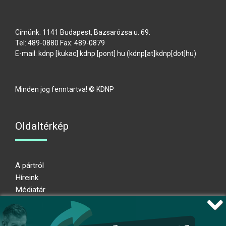
Címünk: 1141 Budapest, Bazsarózsa u. 69.
Tel: 489-0880 Fax: 489-0879
E-mail:
kdnp
[kukac]
kdnp
[pont]
hu
(kdnp[at]kdnp[dot]hu)
Minden jog fenntartva! © KDNP
Oldaltérkép
A pártról
Híreink
Médiatár
Impresszum
Adatkezelési nyilatkozat
Átláthatósági nyilatkozat