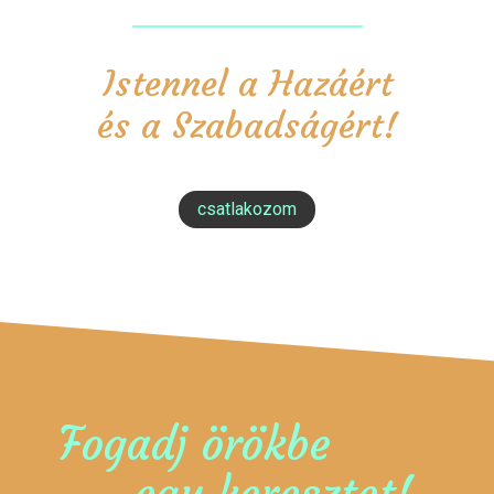
Istennel a Hazáért
és a Szabadságért!
csatlakozom
Fogadj örökbe
egy keresztet!