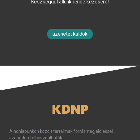
Készséggel állunk rendelkezésére!
üzenetet küldök
KDNP
A honlapunkon közölt tartalmak forrásmegjelöléssel
szabadon felhasználhatók.