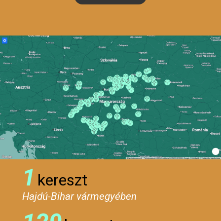
1
kereszt
Hajdú-Bihar vármegyében