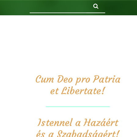
Keresés
Cum Deo pro Patria
et Libertate!
Istennel a Hazáért
és a Szabadságért!