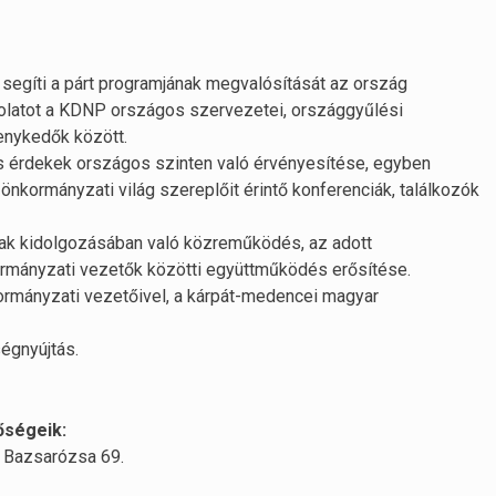
s segíti a párt programjának megvalósítását az ország
olatot a KDNP országos szervezetei, országgyűlési
enykedők között.
és érdekek országos szinten való érvényesítése, egyben
önkormányzati világ szereplőit érintő konferenciák, találkozók
nak kidolgozásában való közreműködés, az adott
mányzati vezetők közötti együttműködés erősítése.
ormányzati vezetőivel, a kárpát-medencei magyar
ségnyújtás.
őségeik:
 Bazsarózsa 69.