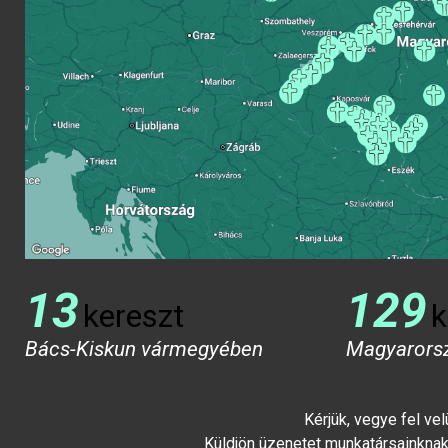
13
129
kereszt
k
Bács-Kiskun vármegyében
Magyarors
Kérjük, vegye fel ve
Küldjön üzenetet munkatársainknak 