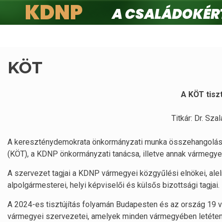
KDNP
A családokért.
Ugrás
a
tartalomra
KÖT
A KÖT tiszt
Titkár: Dr. Sza
A kereszténydemokrata önkormányzati munka összehangolás
(KÖT), a KDNP önkormányzati tanácsa, illetve annak vármegye
A szervezet tagjai a KDNP vármegyei közgyűlési elnökei, alel
alpolgármesterei, helyi képviselői és külsős bizottsági tagjai.
A 2024-es tisztújítás folyamán Budapesten és az ország 19 
vármegyei szervezetei, amelyek minden vármegyében letétemé