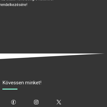
 rendelkezésére!
Kövessen minket!
fb
ig
x