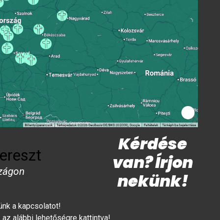
Kérdése
ereszt
van? Írjon
zágon
nekünk!
lünk a kapcsolatot!
az alábbi lehetőségre kattintva!