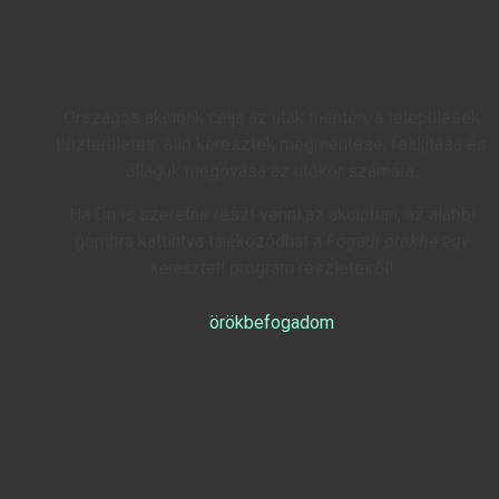
Országos akciónk célja az utak mentén, a települések
közterületein álló keresztek megmentése, felújítása és
állaguk megóvása az utókor számára.
Ha Ön is szeretne részt venni az akcióban, az alábbi
gombra kattintva tájékozódhat a
Fogadj örökbe egy
keresztet!
program részleteiről!
örökbefogadom