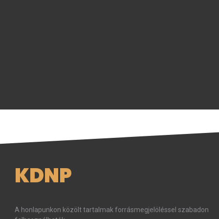
KDNP
A honlapunkon közölt tartalmak forrásmegjelöléssel szabadon