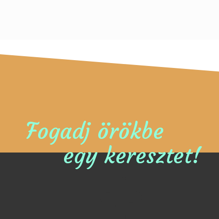
Fogadj örökbe
egy keresztet!