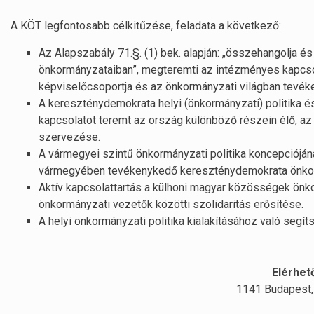
A KÖT legfontosabb célkitűzése, feladata a következő:
Az Alapszabály 71.§. (1) bek. alapján: „összehangolja é
önkormányzataiban”, megteremti az intézményes kapcs
képviselőcsoportja és az önkormányzati világban tevék
A kereszténydemokrata helyi (önkormányzati) politika 
kapcsolatot teremt az ország különböző részein élő, az 
szervezése.
A vármegyei szintű önkormányzati politika koncepciójá
vármegyében tevékenykedő kereszténydemokrata önkor
Aktív kapcsolattartás a külhoni magyar közösségek önk
önkormányzati vezetők közötti szolidaritás erősítése.
A helyi önkormányzati politika kialakításához való segít
Elérhet
1141 Budapest,