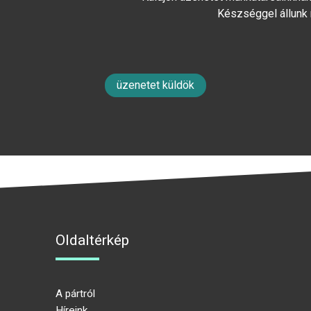
Készséggel állunk
üzenetet küldök
Oldaltérkép
A pártról
Híreink