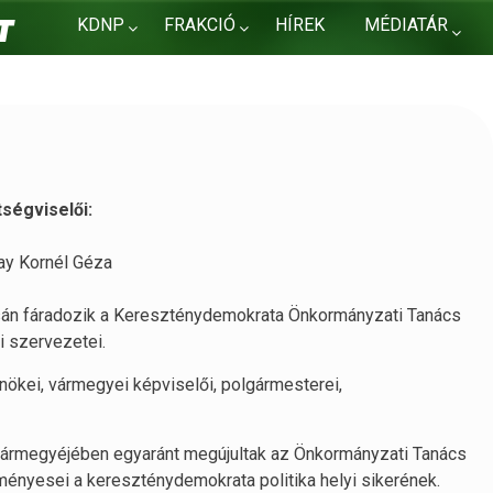
KDNP
FRAKCIÓ
HÍREK
MÉDIATÁR
KAPCSOLAT
ségviselői:
lay Kornél Géza
án fáradozik a Kereszténydemokrata Önkormányzati Tanács
i szervezetei.
nökei, vármegyei képviselői, polgármesterei,
vármegyéjében egyaránt megújultak az Önkormányzati Tanács
nyesei a kereszténydemokrata politika helyi sikerének.