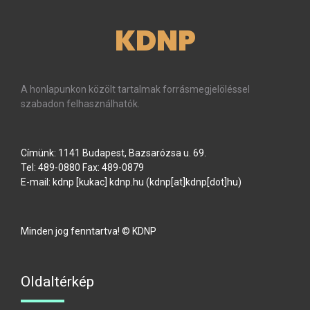
KDNP
A honlapunkon közölt tartalmak forrásmegjelöléssel
szabadon felhasználhatók.
Címünk: 1141 Budapest, Bazsarózsa u. 69.
Tel: 489-0880 Fax: 489-0879
E-mail:
kdnp
[kukac]
kdnp
.
hu
(kdnp[at]kdnp[dot]hu)
Minden jog fenntartva! © KDNP
Oldaltérkép