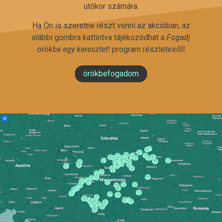
utókor számára.
Ha Ön is szeretne részt venni az akcióban, az
alábbi gombra kattintva tájékozódhat a
Fogadj
örökbe egy keresztet!
program részleteiről!
örökbefogadom