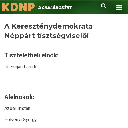
KDNP
Ugrás
Keresés
A családokért.
a
tartalomra
A Kereszténydemokrata
Néppárt tisztségviselői
Tiszteletbeli elnök:
Dr. Surján László
Alelnökök:
Azbej Tristan
Hölvényi György