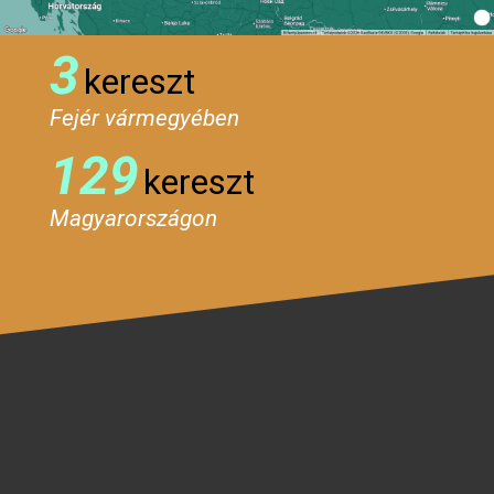
3
kereszt
Fejér vármegyében
129
kereszt
Magyarországon