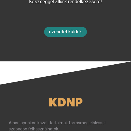
Készséggel állunk rendelkezésére!
üzenetet küldök
KDNP
A honlapunkon közölt tartalmak forrásmegjelöléssel
szabadon felhasználhatók.