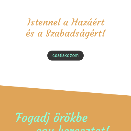
Istennel a Hazáért
és a Szabadságért!
csatlakozom
Fogadj örökbe
egy keresztet!