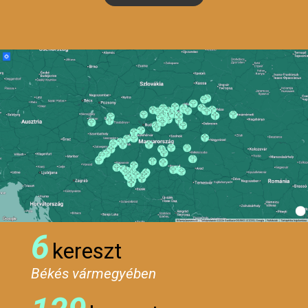
6
kereszt
Békés vármegyében