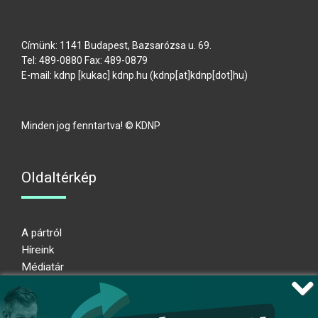
Címünk: 1141 Budapest, Bazsarózsa u. 69.
Tel: 489-0880 Fax: 489-0879
E-mail:
kdnp
[kukac]
kdnp
.
hu
(kdnp[at]kdnp[dot]hu)
Minden jog fenntartva! © KDNP
Oldaltérkép
A pártról
Híreink
Médiatár
Impresszum
Adatkezelési nyilatkozat
Átláthatósági nyilatkozat