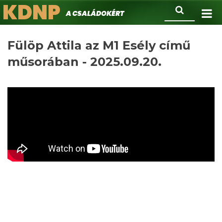
KDNP
Ugrás
Keresés
A családokért.
a
tartalomra
Fülöp Attila az M1 Esély című
műsorában - 2025.09.20.