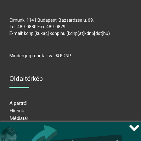
Címünk: 1141 Budapest, Bazsarózsa u. 69.
Tel: 489-0880 Fax: 489-0879
E-mail:
kdnp
[kukac]
kdnp
.
hu
(kdnp[at]kdnp[dot]hu)
Minden jog fenntartva! © KDNP
Oldaltérkép
A pártról
Híreink
Médiatár
Impresszum
Adatkezelési nyilatkozat
Átláthatósági nyilatkozat