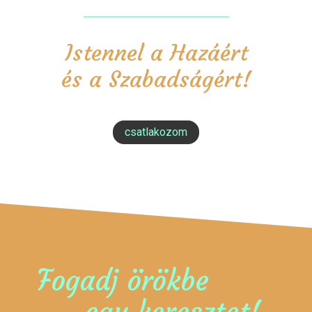
Istennel a Hazáért
és a Szabadságért!
csatlakozom
Fogadj örökbe
egy keresztet!