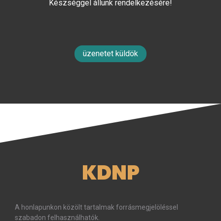
Készséggel állunk rendelkezésére!
üzenetet küldök
KDNP
A honlapunkon közölt tartalmak forrásmegjelöléssel
szabadon felhasználhatók.