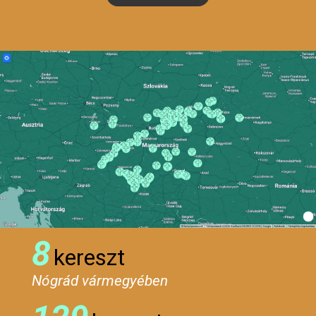
8
kereszt
Nógrád vármegyében