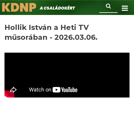
KDNP
Ugrás
Keresés
A családokért.
a
tartalomra
Hollik István a Heti TV
műsorában - 2026.03.06.