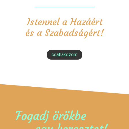
Istennel a Hazáért
és a Szabadságért!
csatlakozom
Fogadj örökbe
egy keresztet!