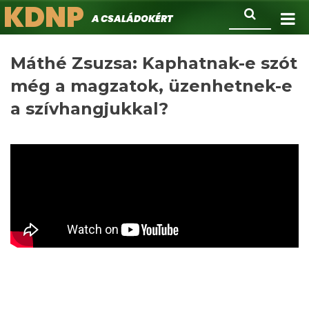
KDNP
Ugrás
Keresés
A családokért.
a
tartalomra
Máthé Zsuzsa: Kaphatnak-e szót
még a magzatok, üzenhetnek-e
a szívhangjukkal?