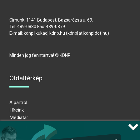
Címünk: 1141 Budapest, Bazsarózsa u. 69.
Tel: 489-0880 Fax: 489-0879
E-mail:
kdnp
[kukac]
kdnp
.
hu
(kdnp[at]kdnp[dot]hu)
Minden jog fenntartva! © KDNP
Oldaltérkép
A pártról
Híreink
Médiatár
Impresszum
Adatkezelési nyilatkozat
Átláthatósági nyilatkozat