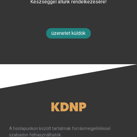
Készséggel állunk rendelkezésére!
üzenetet küldök
KDNP
A honlapunkon közölt tartalmak forrásmegjelöléssel
szabadon felhasználhatók.