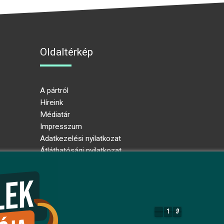
Oldaltérkép
A pártról
Híreink
Médiatár
Impresszum
Adatkezelési nyilatkozat
Átláthatósági nyilatkozat
Ugrás az oldal tetejére
1
9
1
9
8