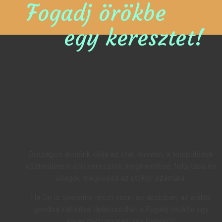
Fogadj örökbe
egy keresztet!
Országos akciónk célja az utak mentén, a települések
közterületein álló keresztek megmentése, felújítása és
állaguk megóvása az utókor számára.
Ha Ön is szeretne részt venni az akcióban, az alábbi
gombra kattintva tájékozódhat a
Fogadj örökbe egy
keresztet!
program részleteiről!