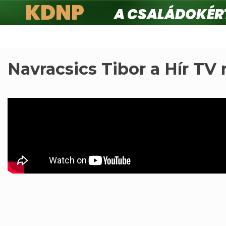
KDNP
A családokért.
Ugrás
a
tartalomra
Navracsics Tibor a Hír TV