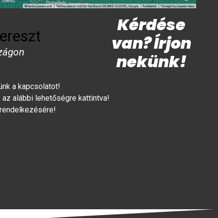
Kérdése
ereszt
van? Írjon
zágon
nekünk!
lünk a kapcsolatot!
az alábbi lehetőségre kattintva!
 rendelkezésére!