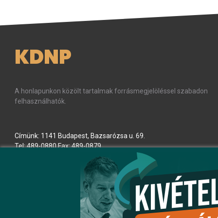
KDNP
A honlapunkon közölt tartalmak forrásmegjelöléssel szabadon
felhasználhatók.
Címünk: 1141 Budapest, Bazsarózsa u. 69.
Tel: 489-0880 Fax: 489-0879
E-mail:
kdnp
[kukac]
kdnp
.
hu
(kdnp[at]kdnp[dot]hu)
Minden jog fenntartva! © KDNP