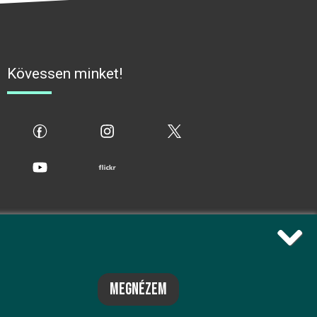
Kövessen minket!
fb
ig
x
yt
flickr
megnézem