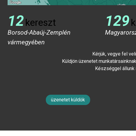
12
129
kereszt
k
Borsod-Abaúj-Zemplén
Magyarors
vármegyében
Kérjük, vegye fel ve
Küldjön üzenetet munkatársainknak 
Készséggel állunk
üzenetet küldök