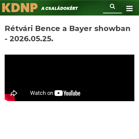
KDNP
Ugrás
Keresés
A családokért.
a
tartalomra
Rétvári Bence a Bayer showban
- 2026.05.25.