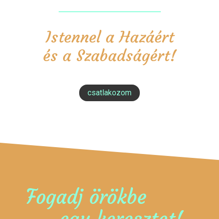
Istennel a Hazáért
és a Szabadságért!
csatlakozom
Fogadj örökbe
egy keresztet!