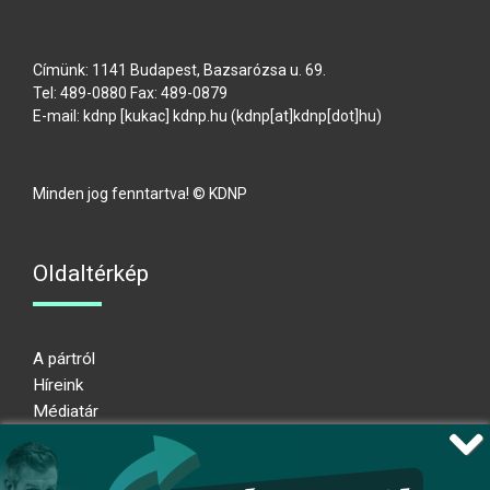
Címünk: 1141 Budapest, Bazsarózsa u. 69.
Tel: 489-0880 Fax: 489-0879
E-mail:
kdnp
[kukac]
kdnp
.
hu
(kdnp[at]kdnp[dot]hu)
Minden jog fenntartva! © KDNP
Oldaltérkép
A pártról
Híreink
Médiatár
Impresszum
Adatkezelési nyilatkozat
Átláthatósági nyilatkozat