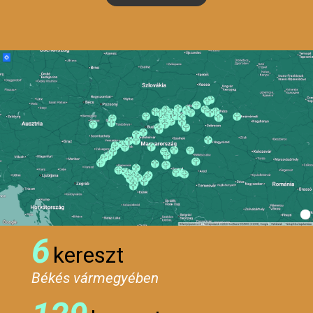
6
kereszt
Békés vármegyében