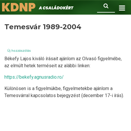
KDNP
Ugrás
Keresés
A családokért.
a
tartalomra
Temesvár 1989-2004
Új hozzászólás
Békefy Lajos kiváló írásait ajánlom az Olvasó figyelmébe,
az elmúlt hetek terméseit az alábbi linken:
https://bekefy.agnusradio.ro/
Különösen is a figyelmükbe, figyelmetekbe ajánlom a
Temesvárral kapcsolatos bejegyzést (december 17-i írás).