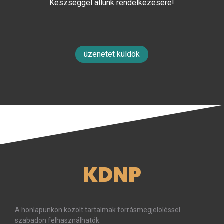
Készséggel állunk rendelkezésére!
üzenetet küldök
KDNP
A honlapunkon közölt tartalmak forrásmegjelöléssel
szabadon felhasználhatók.