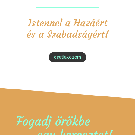
Istennel a Hazáért
és a Szabadságért!
csatlakozom
Fogadj örökbe
egy keresztet!