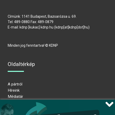
Címünk: 1141 Budapest, Bazsarózsa u. 69.
Tel: 489-0880 Fax: 489-0879
E-mail:
kdnp
[kukac]
kdnp
.
hu
(kdnp[at]kdnp[dot]hu)
Minden jog fenntartva! © KDNP
Oldaltérkép
A pártról
Híreink
Médiatár
Impresszum
Adatkezelési nyilatkozat
Átláthatósági nyilatkozat