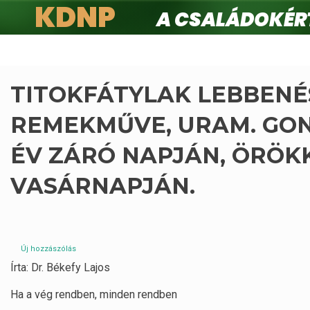
KDNP
A családokért.
Ugrás
a
tartalomra
TITOKFÁTYLAK LEBBENÉ
REMEKMŰVE, URAM. GO
ÉV ZÁRÓ NAPJÁN, ÖRÖ
VASÁRNAPJÁN.
Új hozzászólás
Írta: Dr. Békefy Lajos
Ha a vég rendben, minden rendben