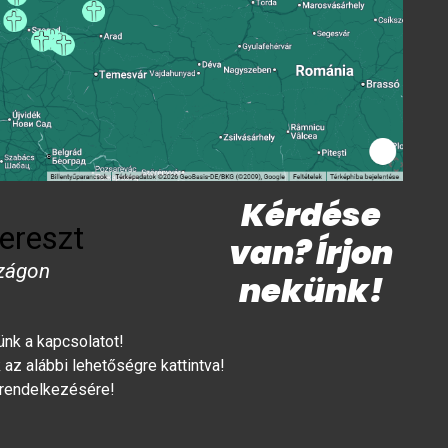
Kérdése
ereszt
van? Írjon
zágon
nekünk!
lünk a kapcsolatot!
az alábbi lehetőségre kattintva!
 rendelkezésére!