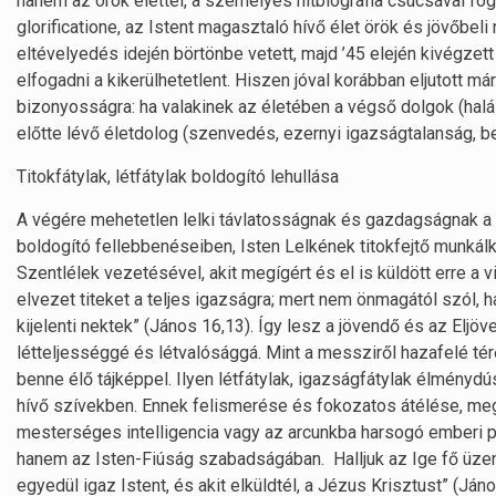
hanem az örök élettel, a személyes hitbiográfia csúcsával fogl
glorificatione, az Istent magasztaló hívő élet örök és jövőbeli
eltévelyedés idején börtönbe vetett, majd ’45 elején kivégzet
elfogadni a kikerülhetetlent. Hiszen jóval korábban eljutott m
bizonyosságra: ha valakinek az életében a végső dolgok (halál
előtte lévő életdolog (szenvedés, ezernyi igazságtalanság, be
Titokfátylak, létfátylak boldogító lehullása
A végére mehetetlen lelki távlatosságnak és gazdagságnak a 
boldogító fellebbenéseiben, Isten Lelkének titokfejtő munkál
Szentlélek vezetésével, akit megígért és el is küldött erre a 
elvezet titeket a teljes igazságra; mert nem önmagától szól, 
kijelenti nektek” (János 16,13). Így lesz a jövendő és az Eljöve
létteljességgé és létvalósággá. Mint a messziről hazafelé té
benne élő tájképpel. Ilyen létfátylak, igazságfátylak élményd
hívő szívekben. Ennek felismerése és fokozatos átélése, megv
mesterséges intelligencia vagy az arcunkba harsogó emberi 
hanem az Isten-Fiúság szabadságában. Halljuk az Ige fő üzen
egyedül igaz Istent, és akit elküldtél, a Jézus Krisztust” (J