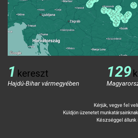
1
129
kereszt
k
Hajdú-Bihar vármegyében
Magyarors
Kérjük, vegye fel ve
Küldjön üzenetet munkatársainknak 
Készséggel állunk