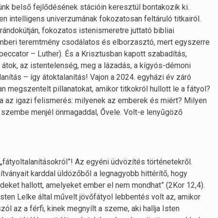
nk belső fejlődésének stációin keresztül bontakozik ki.
en intelligens univerzumának fokozatosan feltáruló titkairól.
rándokútján, fokozatos istenismeretre juttató bibliai
 emberi teremtmény csodálatos és elborzasztó, mert egyszerre
peccator – Luther). És a Krisztusban kapott szabadítás,
i átok, az istentelenség, meg a lázadás, a kígyós-démoni
lanítás – így átoktalanítás! Vajon a 2024. egyházi év záró
megszentelt pillanatokat, amikor titkokról hullott le a fátyol?
odba az igazi felismerés: milyenek az emberek és miért? Milyen
an szembe menjél önmagaddal, Ővele. Volt-e lenyűgöző
 „fátyoltalanításokról”! Az egyéni üdvözítés történetekről.
nítványait karddal üldözőből a legnagyobb hittérítő, hogy
deket hallott, amelyeket ember el nem mondhat” (2Kor 12,4).
Isten Lelke által művelt jövőfátyol lebbentés volt az, amikor
l az a férfi, kinek megnyílt a szeme, aki hallja Isten