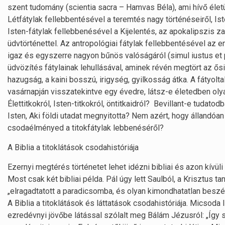
szent tudomány (scientia sacra – Hamvas Béla), ami hívő életü
Létfátylak fellebbentésével a teremtés nagy történéseiről, Ist
Isten-fátylak fellebbenésével a Kijelentés, az apokalipszis za
üdvtörténettel. Az antropológiai fátylak fellebbentésével az
igaz és egyszerre nagyon bűnös valóságáról (simul iustus et 
üdvözítés fátylainak lehullásával, aminek révén megtört az ős
hazugság, a kaini bosszú, irigység, gyilkosság átka. A fátyolta
vasárnapján visszatekintve egy évedre, látsz-e életedben olyan 
Élettitkokról, Isten-titkokról, öntitkaidról? Bevillant-e tudat
Isten, Aki földi utadat megnyitotta? Nem azért, hogy állandó
csodaélményed a titokfátylak lebbenéséről?
A Biblia a titoklátások csodahistóriája
Ezernyi megtérés történetet lehet idézni bibliai és azon kívüli
Most csak két bibliai példa. Pál úgy lett Saulból, a Krisztus ta
„elragadtatott a paradicsomba, és olyan kimondhatatlan beszé
A Biblia a titoklátások és láttatások csodahistóriája. Micsoda 
ezredévnyi jövőbe látással szólalt meg Bálám Jézusról: „Így szó