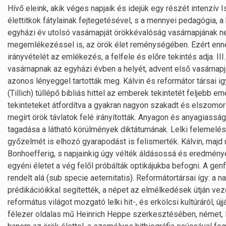
Hívő eleink, akik véges napjaik és idejük egy részét intenzív I
élettitkok fátylainak fejtegetésével, s a mennyei pedagógia, a
egyházi év utolsó vasárnapját örökkévalóság vasárnapjának ne
megemlékezéssel is, az örök élet reménységében. Ezért ennek 
irányvételét az emlékezés, a felfele és előre tekintés adja. II
vasárnapnak az egyházi évben a helyét, advent első vasárnapja 
azonos lényeggel tartották meg. Kálvin és reformátor társai ig
(Tillich) túllépő bibliás hittel az emberek tekintetét feljebb eme
tekinteteket átfordítva a gyakran nagyon szakadt és elszomorít
megírt örök távlatok felé irányították. Anyagon és anyagiasság
tagadása a látható körülmények diktátumának. Lelki felemelés
győzelmét is elhozó gyarapodást is felismerték. Kálvin, majd 
Bonhoefferig, s napjainkig úgy vélték áldásossá és eredményes
egyéni életet a vég felől próbálták optikájukba befogni. A ge
rendelt alá (sub specie aeternitatis). Reformátortársai így: a na
prédikációikkal segítették, a népet az elmélkedések útján veze
református világot mozgató lelki hit-, és erkölcsi kultúráról, 
félezer oldalas mű Heinrich Heppe szerkesztésében, német, la