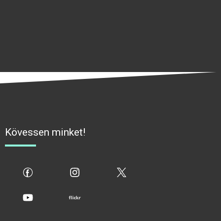
Kövessen minket!
fb
ig
x
yt
flickr