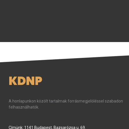
KDNP
A honlapunkon közölt tartalmak forrásmegjelöléssel szabadon
felhasználhatók.
Címünk: 1141 Budapest, Bazsarózsa u. 69.