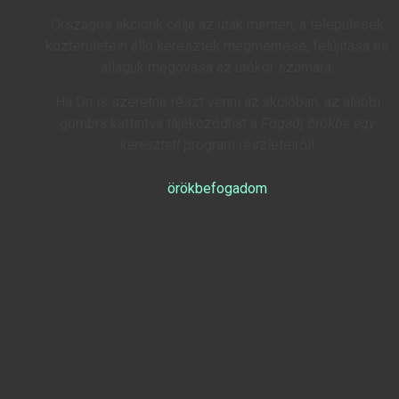
Országos akciónk célja az utak mentén, a települések
közterületein álló keresztek megmentése, felújítása és
állaguk megóvása az utókor számára.
Ha Ön is szeretne részt venni az akcióban, az alábbi
gombra kattintva tájékozódhat a
Fogadj örökbe egy
keresztet!
program részleteiről!
örökbefogadom