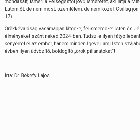
mondásait, ismeri a Felségestől jövő ismeretet, aki látja a Mi
Látom őt, de nem most, szemlélem, de nem közel. Csillag jön 
17).
Örökkévalóság vasárnapján látod-e, felismered-e: Isten és Jézu
élményeket szánt neked 2024-ben. Tudsz-e ilyen fátyolleben
kenyérrel él az ember, hanem minden Igével, ami Isten szájábó
évben ilyen üdvözítő, boldogító „örök pillanatokat”!
Írta: Dr. Békefy Lajos