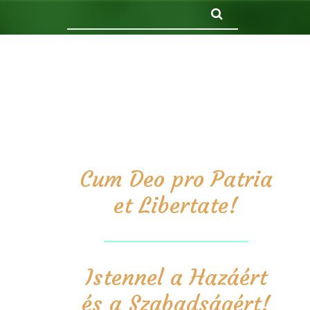
Keresés
Cum Deo pro Patria
et Libertate!
Istennel a Hazáért
és a Szabadságért!