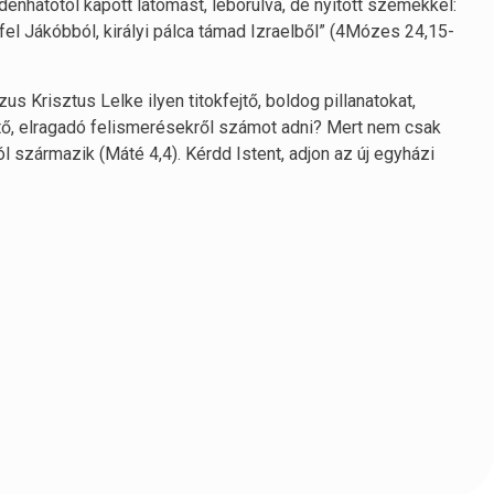
ndenhatótól kapott látomást, leborulva, de nyitott szemekkel:
fel Jákóbból, királyi pálca támad Izraelből” (4Mózes 24,15-
s Krisztus Lelke ilyen titokfejtő, boldog pillanatokat,
tő, elragadó felismerésekről számot adni? Mert nem csak
l származik (Máté 4,4). Kérdd Istent, adjon az új egyházi