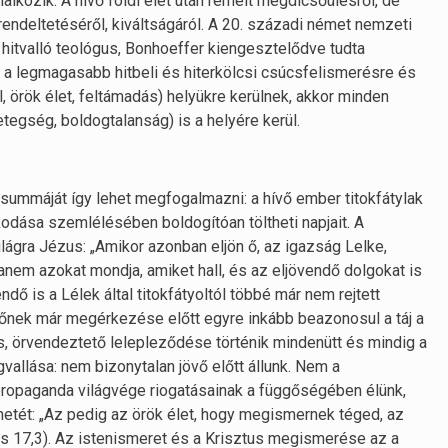
alkozik. A hívő földi élet után remélt megdicsőülésről, de
 rendeltetéséről, kiváltságáról. A 20. századi német nemzeti
t hitvalló teológus, Bonhoeffer kiengesztelődve tudta
ár a legmagasabb hitbeli és hiterkölcsi csúcsfelismerésre és
, örök élet, feltámadás) helyükre kerülnek, akkor minden
tegség, boldogtalanság) is a helyére kerül.
summáját így lehet megfogalmazni: a hívő ember titokfátylak
kodása szemlélésében boldogítóan töltheti napjait. A
világra Jézus: „Amikor azonban eljön ő, az igazság Lelke,
hanem azokat mondja, amiket hall, és az eljövendő dolgokat is
ndő is a Lélek által titokfátyoltól többé már nem rejtett
rőnek már megérkezése előtt egyre inkább beazonosul a táj a
ús, örvendeztető lelepleződése történik mindenütt és mindig a
allása: nem bizonytalan jövő előtt állunk. Nem a
propaganda világvége riogatásainak a függőségében élünk,
etét: „Az pedig az örök élet, hogy megismernek téged, az
ános 17,3). Az istenismeret és a Krisztus megismerése az a