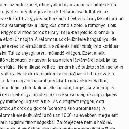
sten-szemléléssel, elmélyült bibliaolvasással, hittitkok és
 kegyelem segítségével ezek feltárásával töltötték, az
vezték el. Ez egybeesett az adott évben elhunytakról történő
a vasárnapnak a liturgikus színe a zöld, a reményé. Lelki
I. Frigyes Vilmos porosz király 1816-ban jelölte ki ennek a
előtti Úr napján. A reformátusok különféle hangsúllyal, de
yekeztek az elmúlásról, a születés-halál határjárós korlátain
lni. Túl az anyagi, testi, múlandó világon. Ezért a lelki
ó valóságon, a nagyon lehúzó jelen látványáról a bibliailag
on túlra. Nem illúzió volt ez, hanem hívő tudatosság, radikális
 volt ez. Hatására lassanként a munkában a hit fokozatos
utódai a nagy hitkultúrát megalkotó műveikben Barthig,
sé tenni a hiterkölcsi lelki kultúrát, hogy a közösségi és
nfi reformátor így: mindent az örökkévalóság szempontjának
gy minőségi ugrást, a hit-, és életújítást reggeli, esti
tték az örök dolgokról (contemplatio aeternitatis). A
újjáformált életkultúráról szólt az 1860-as években megjelent
tin fogalmi finomságokkal. Zárófejezete nem a halállal,