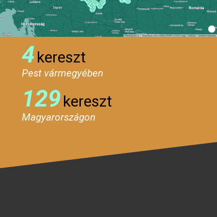
4
kereszt
Pest vármegyében
129
kereszt
Magyarországon