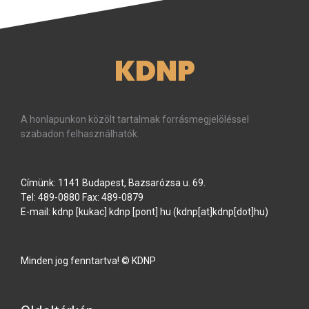
KDNP
A honlapunkon közölt tartalmak forrásmegjelöléssel
szabadon felhasználhatók.
Címünk: 1141 Budapest, Bazsarózsa u. 69.
Tel: 489-0880 Fax: 489-0879
E-mail:
kdnp
[kukac]
kdnp
[pont]
hu
(kdnp[at]kdnp[dot]hu)
Minden jog fenntartva! © KDNP