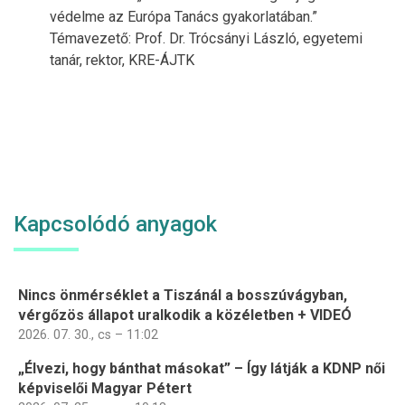
védelme az Európa Tanács gyakorlatában.”
Témavezető: Prof. Dr. Trócsányi László, egyetemi
tanár, rektor, KRE-ÁJTK
Kapcsolódó anyagok
Nincs önmérséklet a Tiszánál a bosszúvágyban,
vérgőzös állapot uralkodik a közéletben + VIDEÓ
2026. 07. 30., cs – 11:02
„Élvezi, hogy bánthat másokat” – Így látják a KDNP női
képviselői Magyar Pétert