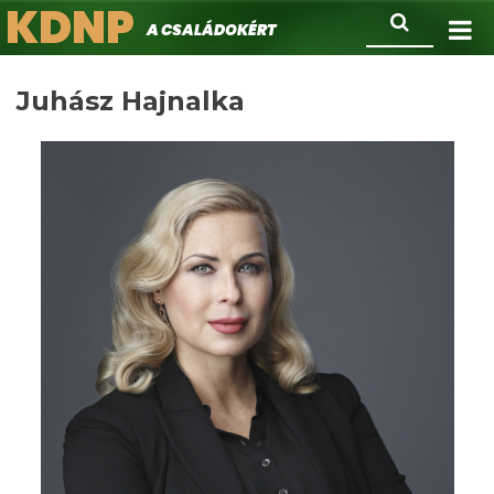
KDNP
Ugrás
Keresés
A családokért.
a
tartalomra
Juhász Hajnalka