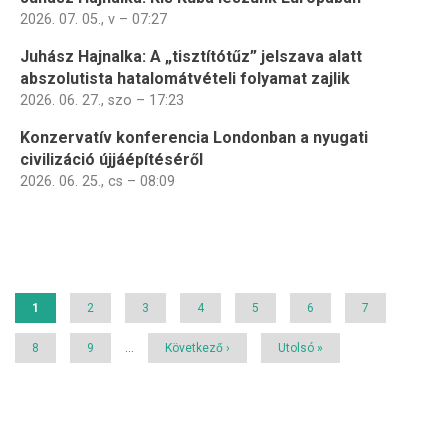
2026. 07. 05., v – 07:27
Juhász Hajnalka: A „tisztítótűz” jelszava alatt
abszolutista hatalomátvételi folyamat zajlik
2026. 06. 27., szo – 17:23
Konzervatív konferencia Londonban a nyugati
civilizáció újjáépítéséről
2026. 06. 25., cs – 08:09
Oldalszámozás
Jelenlegi
1
Page
2
Page
3
Page
4
Page
5
Page
6
Page
7
oldal
Page
8
Page
9
…
Következő
Következő ›
Utolsó
Utolsó »
oldal
oldal