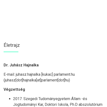
Életrajz
Dr. Juhász Hajnalka
E-mail:
juhasz
.
hajnalka
[kukac]
parlament
.
hu
(juhasz[dot]hajnalka[at]parlament[dot]hu)
Végzettség
2017. Szegedi Tudományegyetem Állam -és
Jogtudományi Kar, Doktori Iskola, Ph.D abszolutórium