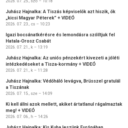
2026. 07. 25., szo – 10:18
Juhász Hajnalka: A Tiszás képviselők azt hiszik, ők
„kicsi Magyar Péterek” + VIDEÓ
2026. 07. 23., cs – 10:23
Igazi bocsánatkérésre és lemondásra szólítjuk fel
Hatala-Orosz Csabát
2026. 07. 21., k – 13:19
Juhász Hajnalka: Az uniós pénzekért kivezeti a jóléti
intézkedéseket a Tisza-kormány + VIDEÓ
2026. 07. 21., k – 11:28
Juhász Hajnalka: Védőháló levágva, Brüsszel gratulál
a Tiszának
2026. 07. 15., sze – 14:09
Ki kell állni azok mellett, akiket ártatlanul rágalmaztak
meg! + VIDEÓ
2026. 07. 06., h – 14:26
Juhász Hajnalka: Kis Kuba leszünk Európában