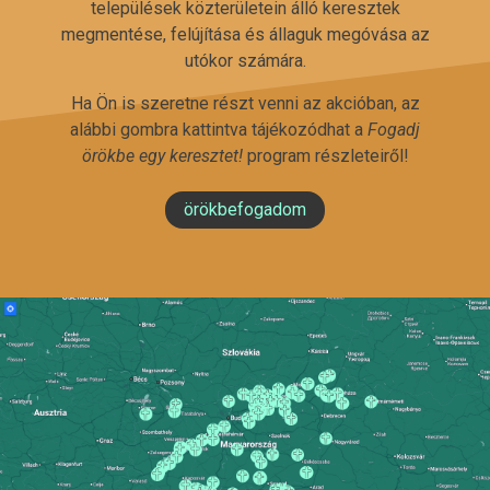
települések közterületein álló keresztek
megmentése, felújítása és állaguk megóvása az
utókor számára.
Ha Ön is szeretne részt venni az akcióban, az
alábbi gombra kattintva tájékozódhat a
Fogadj
örökbe egy keresztet!
program részleteiről!
örökbefogadom