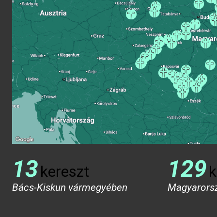
13
129
kereszt
k
Bács-Kiskun vármegyében
Magyarors