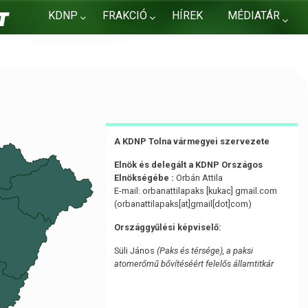
KDNP
FRAKCIÓ
HÍREK
MÉDIATÁR
KAPCSOLAT
A KDNP Tolna vármegyei szervezete
Elnök és delegált a KDNP Országos
Elnökségébe :
Orbán Attila
E-mail:
orbanattilapaks
[kukac]
gmail
.
com
(orbanattilapaks[at]gmail[dot]com)
Országgyűlési képviselő:
Süli János
(Paks és térsége), a paksi
atomerőmű bővítéséért felelős államtitkár