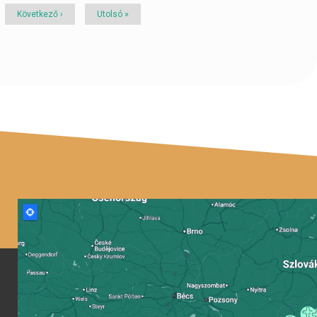
Következő
Következő ›
Utolsó
Utolsó »
oldal
oldal