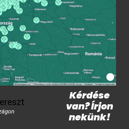
Kérdése
ereszt
van? Írjon
zágon
nekünk!