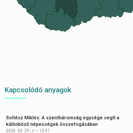
Kapcsolódó anyagok
Soltész Miklós: A szentháromság egysége segít a
Oldalszámozás
különböző népességek összefogásában
2026. 03. 29., v – 12:47