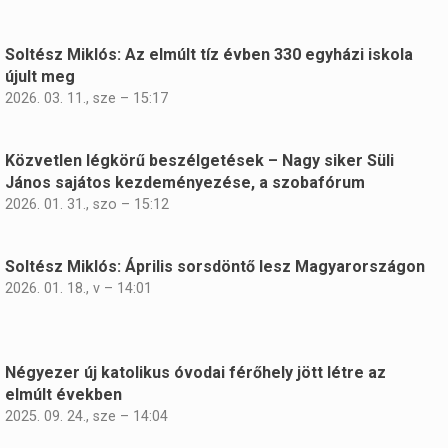
Soltész Miklós: Az elmúlt tíz évben 330 egyházi iskola
újult meg
2026. 03. 11., sze – 15:17
Közvetlen légkörű beszélgetések – Nagy siker Süli
János sajátos kezdeményezése, a szobafórum
2026. 01. 31., szo – 15:12
Soltész Miklós: Április sorsdöntő lesz Magyarországon
2026. 01. 18., v – 14:01
Négyezer új katolikus óvodai férőhely jött létre az
elmúlt években
2025. 09. 24., sze – 14:04