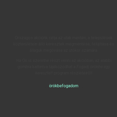
Országos akciónk célja az utak mentén, a települések
közterületein álló keresztek megmentése, felújítása és
állaguk megóvása az utókor számára.
Ha Ön is szeretne részt venni az akcióban, az alábbi
gombra kattintva tájékozódhat a
Fogadj örökbe egy
keresztet!
program részleteiről!
örökbefogadom