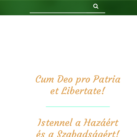
Keresés
Cum Deo pro Patria
et Libertate!
Istennel a Hazáért
és a Szabadságért!