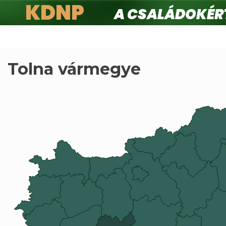
KDNP
A családokért.
Ugrás
a
tartalomra
Tolna vármegye