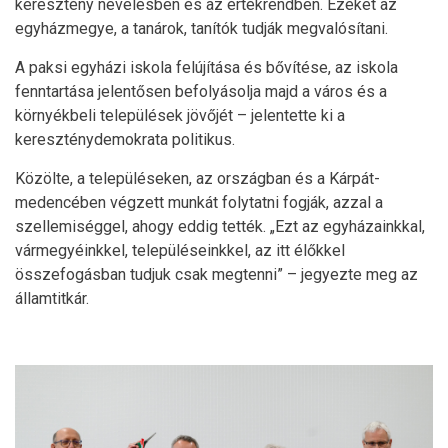
keresztény nevelésben és az értékrendben. Ezeket az
egyházmegye, a tanárok, tanítók tudják megvalósítani.
A paksi egyházi iskola felújítása és bővítése, az iskola
fenntartása jelentősen befolyásolja majd a város és a
környékbeli települések jövőjét – jelentette ki a
kereszténydemokrata politikus.
Közölte, a településeken, az országban és a Kárpát-
medencében végzett munkát folytatni fogják, azzal a
szellemiséggel, ahogy eddig tették. „Ezt az egyházainkkal,
vármegyéinkkel, településeinkkel, az itt élőkkel
összefogásban tudjuk csak megtenni” – jegyezte meg az
államtitkár.