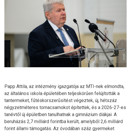
Papp Attila, az intézmény igazgatója az MTI-nek elmondta,
az általános iskola épületében teljeskörűen felújították a
tantermeket, fűtéskorszerűsítést végeztek, új, hétszáz
négyzetméteres tornacsarnokot építettek, és a 2026-27-es
tanévtől új épületben tanulhatnak a gimnázium diákjai. A
beruházás 2,7 milliárd forintba került, amelyből 2,6 milliárd
forint állami támogatás. Az óvodában száz gyermeket