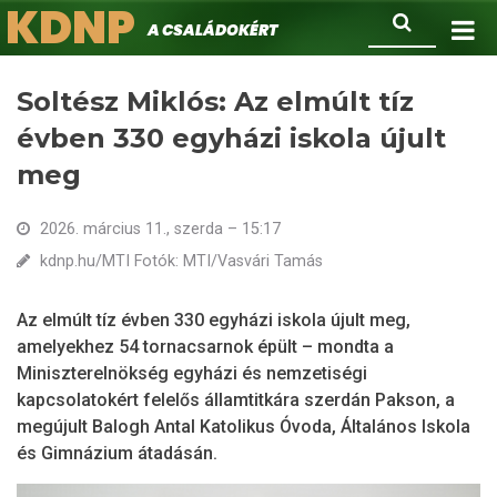
KDNP
Ugrás
Keresés
A családokért.
a
tartalomra
Soltész Miklós: Az elmúlt tíz
évben 330 egyházi iskola újult
meg
2026. március 11., szerda – 15:17
kdnp.hu/MTI Fotók: MTI/Vasvári Tamás
Az elmúlt tíz évben 330 egyházi iskola újult meg,
amelyekhez 54 tornacsarnok épült – mondta a
Miniszterelnökség egyházi és nemzetiségi
kapcsolatokért felelős államtitkára szerdán Pakson, a
megújult Balogh Antal Katolikus Óvoda, Általános Iskola
és Gimnázium átadásán.