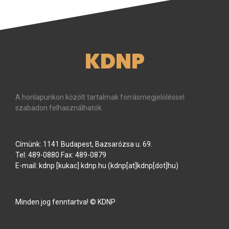
KDNP
A honlapunkon közölt tartalmak forrásmegjelöléssel
szabadon felhasználhatók.
Címünk: 1141 Budapest, Bazsarózsa u. 69.
Tel: 489-0880 Fax: 489-0879
E-mail:
kdnp
[kukac]
kdnp
.
hu
(kdnp[at]kdnp[dot]hu)
Minden jog fenntartva! © KDNP