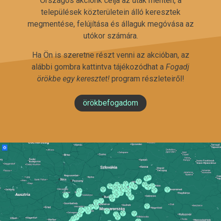
Országos akciónk célja az utak mentén, a
települések közterületein álló keresztek
megmentése, felújítása és állaguk megóvása az
utókor számára.
Ha Ön is szeretne részt venni az akcióban, az
alábbi gombra kattintva tájékozódhat a
Fogadj
örökbe egy keresztet!
program részleteiről!
örökbefogadom