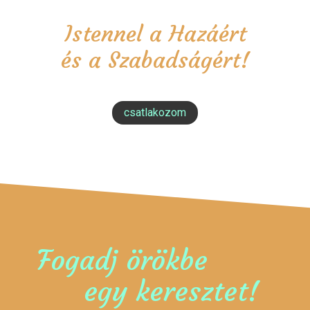
Istennel a Hazáért
és a Szabadságért!
csatlakozom
Fogadj örökbe
egy keresztet!