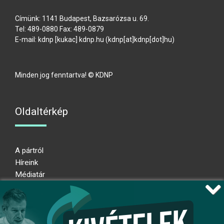
Címünk: 1141 Budapest, Bazsarózsa u. 69.
Tel: 489-0880 Fax: 489-0879
E-mail:
kdnp
[kukac]
kdnp
.
hu
(kdnp[at]kdnp[dot]hu)
Minden jog fenntartva! © KDNP
Oldaltérkép
A pártról
Híreink
Médiatár
Impresszum
Adatkezelési nyilatkozat
Átláthatósági nyilatkozat
Ugrás az oldal tetejére