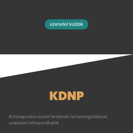
üzenetet küldök
KDNP
A honlapunkon közölt tartalmak forrásmegjelöléssel
szabadon felhasználhatók.