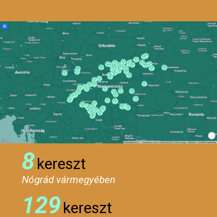
8
kereszt
Nógrád vármegyében
129
kereszt