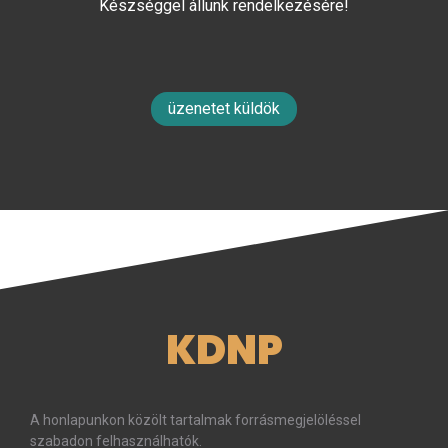
Készséggel állunk rendelkezésére!
üzenetet küldök
KDNP
A honlapunkon közölt tartalmak forrásmegjelöléssel
szabadon felhasználhatók.