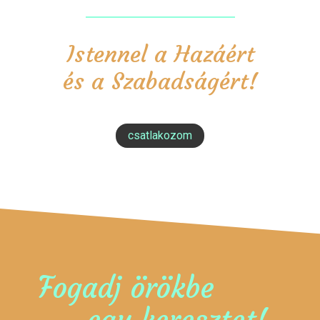
Istennel a Hazáért
és a Szabadságért!
csatlakozom
Fogadj örökbe
egy keresztet!