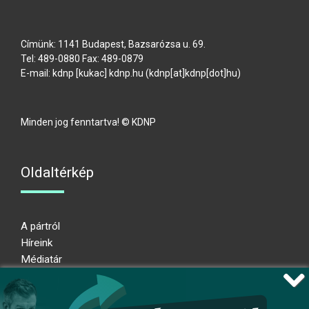
Címünk: 1141 Budapest, Bazsarózsa u. 69.
Tel: 489-0880 Fax: 489-0879
E-mail:
kdnp
[kukac]
kdnp
.
hu
(kdnp[at]kdnp[dot]hu)
Minden jog fenntartva! © KDNP
Oldaltérkép
A pártról
Híreink
Médiatár
Impresszum
Adatkezelési nyilatkozat
Átláthatósági nyilatkozat