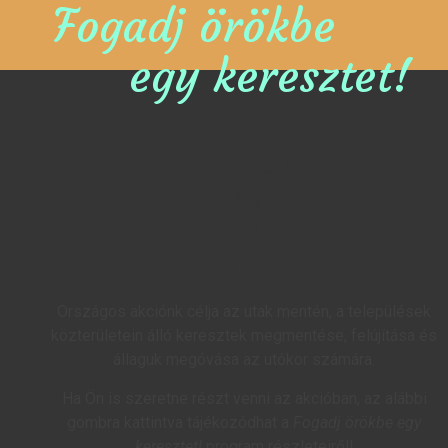
Fogadj örökbe
egy keresztet!
Országos akciónk célja az utak mentén, a települések
közterületein álló keresztek megmentése, felújítása és
állaguk megóvása az utókor számára.
Ha Ön is szeretne részt venni az akcióban, az alábbi
gombra kattintva tájékozódhat a
Fogadj örökbe egy
keresztet!
program részleteiről!