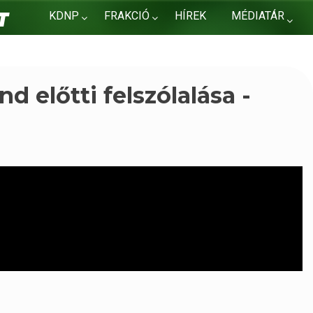
KDNP
FRAKCIÓ
HÍREK
MÉDIATÁR
KAPCSOLAT
d előtti felszólalása -