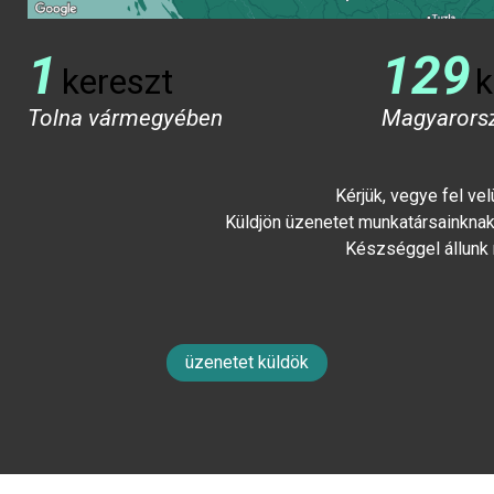
1
129
kereszt
k
Tolna vármegyében
Magyarors
Kérjük, vegye fel ve
Küldjön üzenetet munkatársainknak 
Készséggel állunk
üzenetet küldök