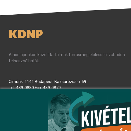
KDNP
A honlapunkon közölt tartalmak forrásmegjelöléssel szabadon
felhasználhatók.
Címünk: 1141 Budapest, Bazsarózsa u. 69.
Tel: 489-0880 Fax: 489-0879
E-mail:
kdnp
[kukac]
kdnp
.
hu
(kdnp[at]kdnp[dot]hu)
Minden jog fenntartva! © KDNP