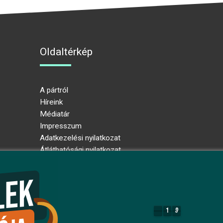
Oldaltérkép
A pártról
Híreink
Médiatár
Impresszum
Adatkezelési nyilatkozat
Átláthatósági nyilatkozat
Ugrás az oldal tetejére
1
9
1
9
8