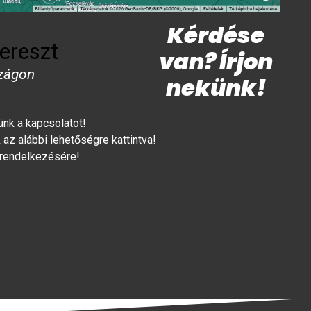
Kérdése
ereszt
van? Írjon
zágon
nekünk!
lünk a kapcsolatot!
az alábbi lehetőségre kattintva!
 rendelkezésére!