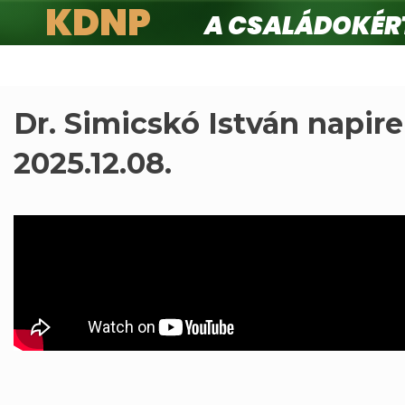
KDNP
A családokért.
Ugrás
a
tartalomra
Dr. Simicskó István napiren
2025.12.08.