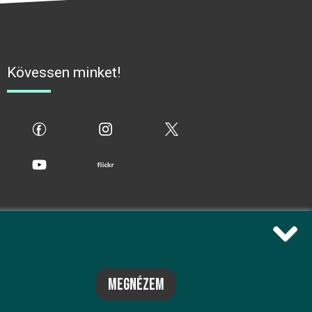
Kövessen minket!
fb
ig
x
yt
flickr
megnézem