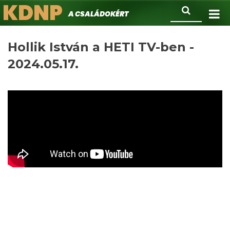
KDNP
Ugrás
Keresés
A családokért.
a
tartalomra
Hollik István a HETI TV-ben -
2024.05.17.