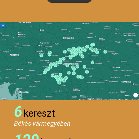
6
kereszt
Békés vármegyében