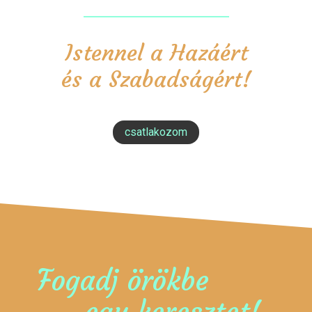
Istennel a Hazáért
és a Szabadságért!
csatlakozom
Fogadj örökbe
egy keresztet!