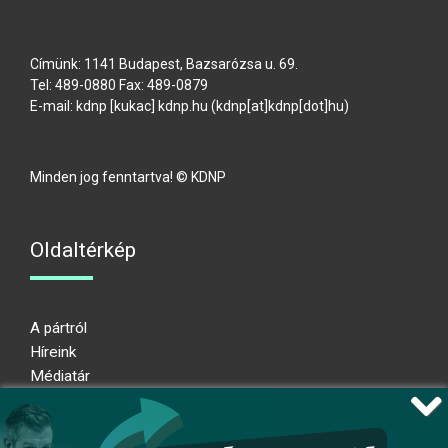
Címünk: 1141 Budapest, Bazsarózsa u. 69.
Tel: 489-0880 Fax: 489-0879
E-mail:
kdnp
[kukac]
kdnp
.
hu
(kdnp[at]kdnp[dot]hu)
Minden jog fenntartva! © KDNP
Oldaltérkép
A pártról
Híreink
Médiatár
Impresszum
Adatkezelési nyilatkozat
Átláthatósági nyilatkozat