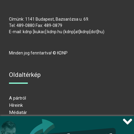
Címünk: 1141 Budapest, Bazsarózsa u. 69.
Tel: 489-0880 Fax: 489-0879
E-mail:
kdnp
[kukac]
kdnp
.
hu
(kdnp[at]kdnp[dot]hu)
Minden jog fenntartva! © KDNP
Oldaltérkép
A pártról
Híreink
Médiatár
Impresszum
Adatkezelési nyilatkozat
Átláthatósági nyilatkozat