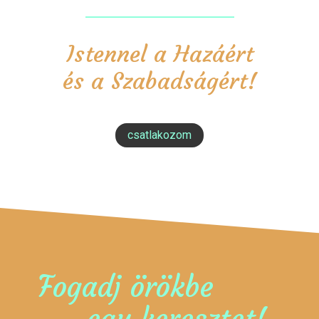
Istennel a Hazáért
és a Szabadságért!
csatlakozom
Fogadj örökbe
egy keresztet!