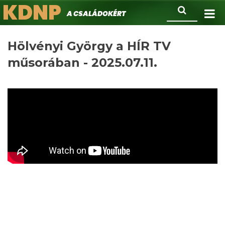
KDNP
Ugrás
Keresés
A családokért.
a
tartalomra
Hölvényi György a HÍR TV
műsorában - 2025.07.11.