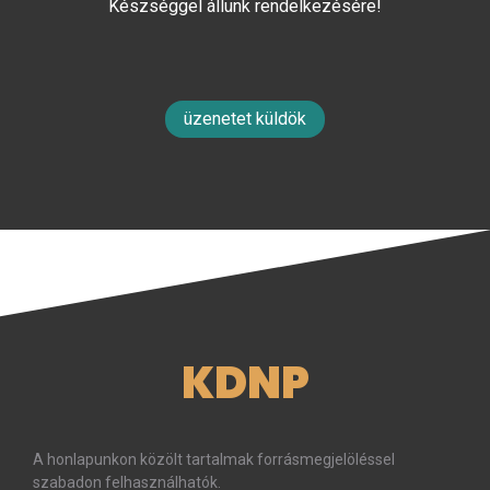
Készséggel állunk rendelkezésére!
üzenetet küldök
KDNP
A honlapunkon közölt tartalmak forrásmegjelöléssel
szabadon felhasználhatók.