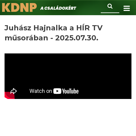
KDNP
Ugrás
Keresés
A családokért.
a
tartalomra
Juhász Hajnalka a HÍR TV
műsorában - 2025.07.30.