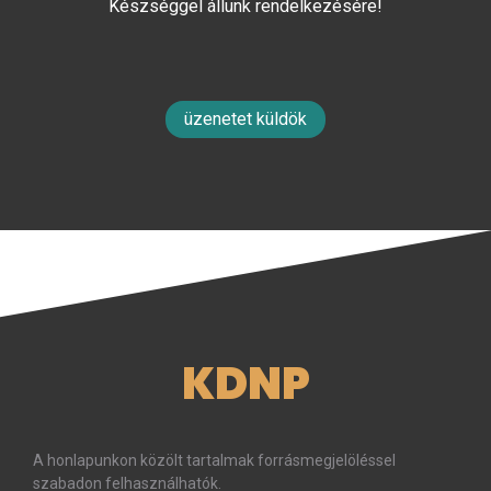
Készséggel állunk rendelkezésére!
üzenetet küldök
KDNP
A honlapunkon közölt tartalmak forrásmegjelöléssel
szabadon felhasználhatók.