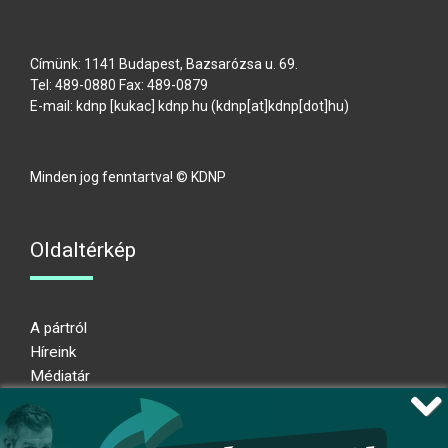
Címünk: 1141 Budapest, Bazsarózsa u. 69.
Tel: 489-0880 Fax: 489-0879
E-mail:
kdnp
[kukac]
kdnp
.
hu
(kdnp[at]kdnp[dot]hu)
Minden jog fenntartva! © KDNP
Oldaltérkép
A pártról
Híreink
Médiatár
Impresszum
Adatkezelési nyilatkozat
Átláthatósági nyilatkozat