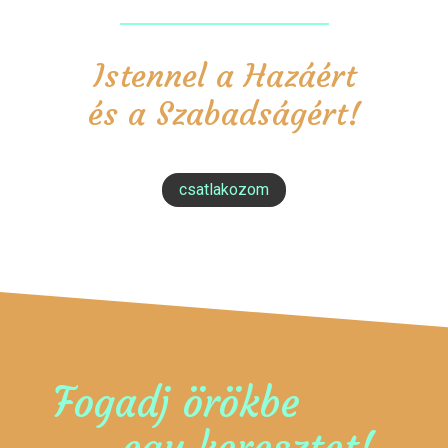
Istennel a Hazáért
és a Szabadságért!
csatlakozom
Fogadj örökbe
egy keresztet!