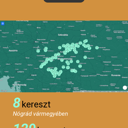
8
kereszt
Nógrád vármegyében