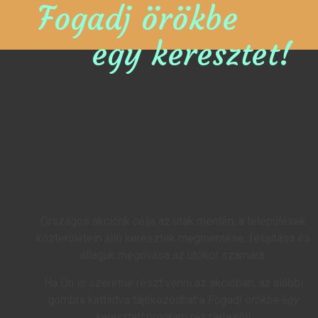
Fogadj örökbe
egy keresztet!
Országos akciónk célja az utak mentén, a települések
közterületein álló keresztek megmentése, felújítása és
állaguk megóvása az utókor számára.
Ha Ön is szeretne részt venni az akcióban, az alábbi
gombra kattintva tájékozódhat a
Fogadj örökbe egy
keresztet!
program részleteiről!