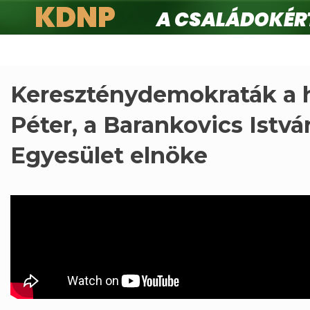
KDNP
A családokért.
Ugrás
a
tartalomra
Kereszténydemokraták a h
Péter, a Barankovics Istvá
Egyesület elnöke