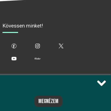
Kövessen minket!
fb
ig
x
yt
flickr
megnézem