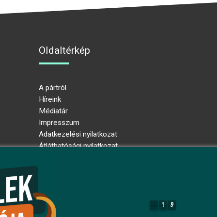
Oldaltérkép
A pártról
Híreink
Médiatár
Impresszum
Adatkezelési nyilatkozat
Átláthatósági nyilatkozat
Ugrás az oldal tetejére
1
9
1
9
8