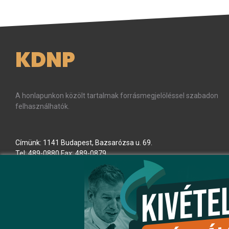
KDNP
A honlapunkon közölt tartalmak forrásmegjelöléssel szabadon
felhasználhatók.
Címünk: 1141 Budapest, Bazsarózsa u. 69.
Tel: 489-0880 Fax: 489-0879
E-mail:
kdnp
[kukac]
kdnp
.
hu
(kdnp[at]kdnp[dot]hu)
Minden jog fenntartva! © KDNP