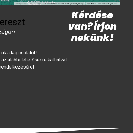
Kérdése
ereszt
van? Írjon
zágon
nekünk!
lünk a kapcsolatot!
az alábbi lehetőségre kattintva!
 rendelkezésére!