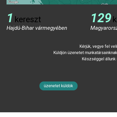
1
129
kereszt
k
Hajdú-Bihar vármegyében
Magyarors
Kérjük, vegye fel ve
Küldjön üzenetet munkatársainknak 
Készséggel állunk
üzenetet küldök