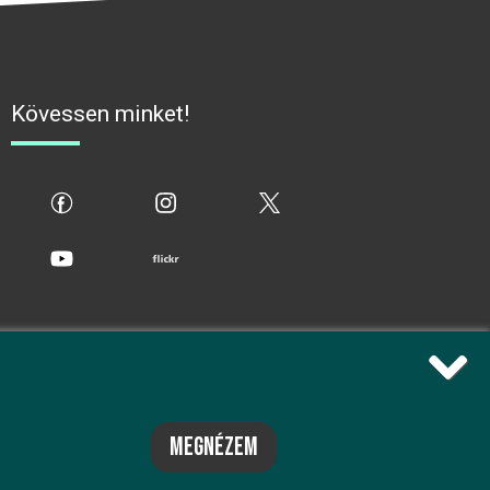
Kövessen minket!
fb
ig
x
yt
flickr
megnézem