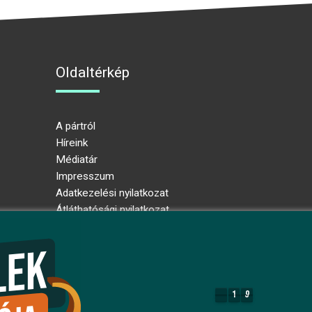
Oldaltérkép
A pártról
Híreink
Médiatár
Impresszum
Adatkezelési nyilatkozat
Átláthatósági nyilatkozat
Ugrás az oldal tetejére
1
9
1
9
8