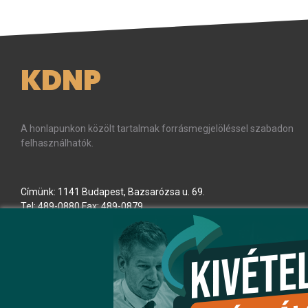
KDNP
A honlapunkon közölt tartalmak forrásmegjelöléssel szabadon
felhasználhatók.
Címünk: 1141 Budapest, Bazsarózsa u. 69.
Tel: 489-0880 Fax: 489-0879
E-mail:
kdnp
[kukac]
kdnp
.
hu
(kdnp[at]kdnp[dot]hu)
Minden jog fenntartva! © KDNP