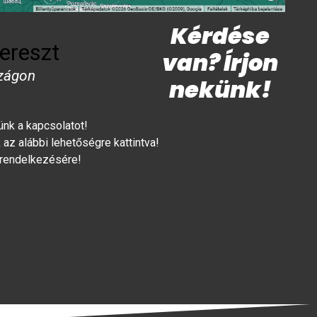
Kérdése
ereszt
van? Írjon
zágon
nekünk!
lünk a kapcsolatot!
az alábbi lehetőségre kattintva!
 rendelkezésére!