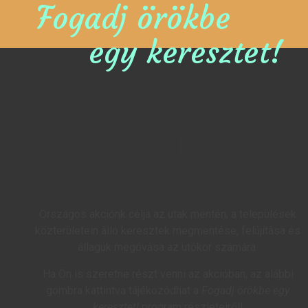
Fogadj örökbe
egy keresztet!
Országos akciónk célja az utak mentén, a települések
közterületein álló keresztek megmentése, felújítása és
állaguk megóvása az utókor számára.
Ha Ön is szeretne részt venni az akcióban, az alábbi
gombra kattintva tájékozódhat a
Fogadj örökbe egy
keresztet!
program részleteiről!