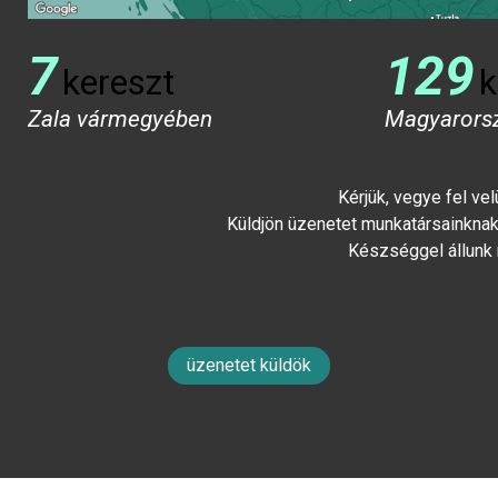
7
129
kereszt
k
Zala vármegyében
Magyarors
Kérjük, vegye fel ve
Küldjön üzenetet munkatársainknak 
Készséggel állunk
üzenetet küldök