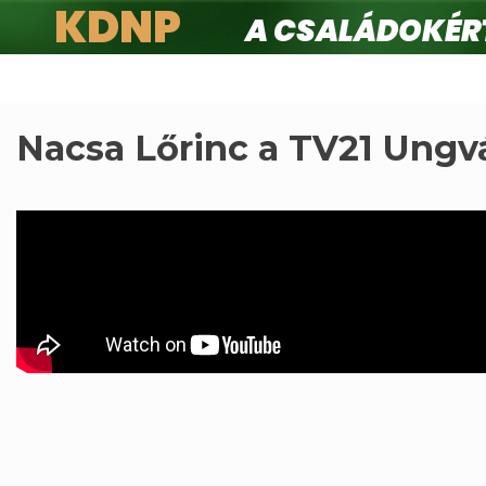
KDNP
A családokért.
Ugrás
a
tartalomra
Nacsa Lőrinc a TV21 Ungvá