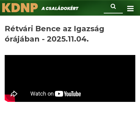
KDNP
Ugrás
Keresés
A családokért.
a
tartalomra
Rétvári Bence az Igazság
órájában - 2025.11.04.