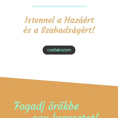
Istennel a Hazáért
és a Szabadságért!
csatlakozom
Fogadj örökbe
egy keresztet!