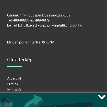
Címünk: 1141 Budapest, Bazsarózsa u. 69.
Tel: 489-0880 Fax: 489-0879
E-mail:
kdnp
[kukac]
kdnp
.
hu
(kdnp[at]kdnp[dot]hu)
Minden jog fenntartva! © KDNP
Oldaltérkép
A pártról
Híreink
Médiatár
Impresszum
Adatkezelési nyilatkozat
Átláthatósági nyilatkozat