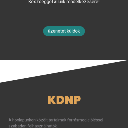
Készséggel állunk rendelkezésére!
üzenetet küldök
KDNP
A honlapunkon közölt tartalmak forrásmegjelöléssel
szabadon felhasználhatók.