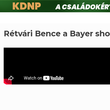
KDNP
A családokért.
Ugrás
a
tartalomra
Rétvári Bence a Bayer sho