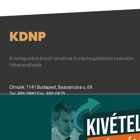
KDNP
A honlapunkon közölt tartalmak forrásmegjelöléssel szabadon
felhasználhatók.
Címünk: 1141 Budapest, Bazsarózsa u. 69.
Tel: 489-0880 Fax: 489-0879
E-mail:
kdnp
[kukac]
kdnp
.
hu
(kdnp[at]kdnp[dot]hu)
Minden jog fenntartva! © KDNP