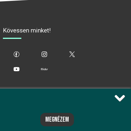
Kövessen minket!
fb
ig
x
yt
flickr
megnézem