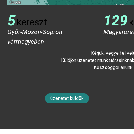
5
129
kereszt
k
Győr-Moson-Sopron
Magyarors
vármegyében
Kérjük, vegye fel ve
Küldjön üzenetet munkatársainknak 
Készséggel állunk
üzenetet küldök