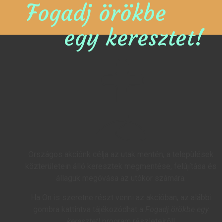
Fogadj örökbe
egy keresztet!
Országos akciónk célja az utak mentén, a települések
közterületein álló keresztek megmentése, felújítása és
állaguk megóvása az utókor számára.
Ha Ön is szeretne részt venni az akcióban, az alábbi
gombra kattintva tájékozódhat a
Fogadj örökbe egy
keresztet!
program részleteiről!