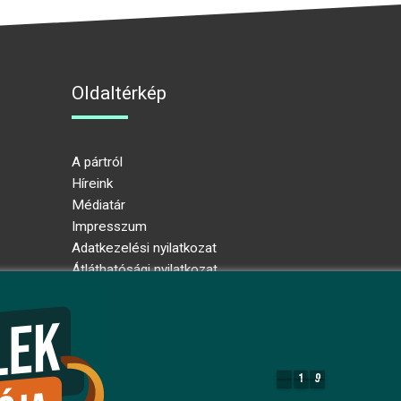
Oldaltérkép
A pártról
Híreink
Médiatár
Impresszum
Adatkezelési nyilatkozat
Átláthatósági nyilatkozat
Ugrás az oldal tetejére
1
9
1
9
8