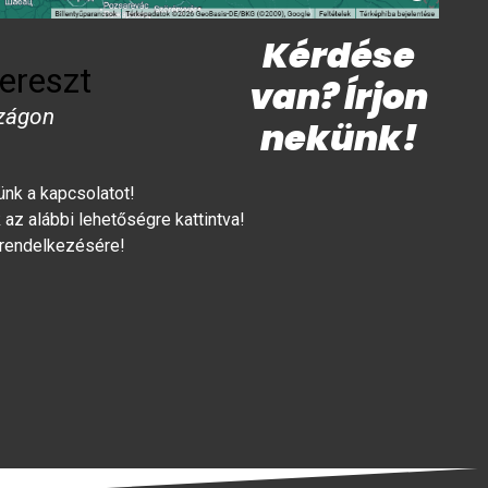
Kérdése
ereszt
van? Írjon
zágon
nekünk!
lünk a kapcsolatot!
az alábbi lehetőségre kattintva!
 rendelkezésére!