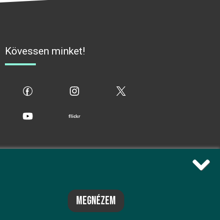
Kövessen minket!
fb
ig
x
yt
flickr
megnézem