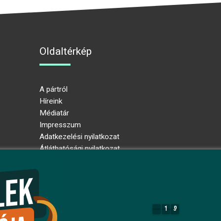
Oldaltérkép
A pártról
Híreink
Médiatár
Impresszum
Adatkezelési nyilatkozat
Átláthatósági nyilatkozat
Ugrás az oldal tetejére
1
9
1
9
8