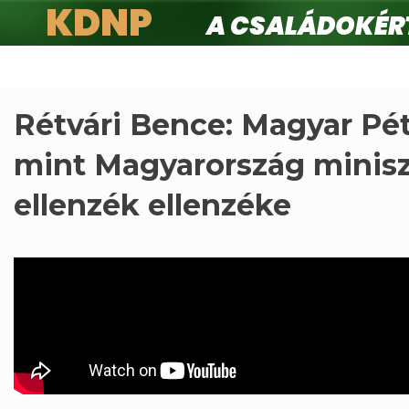
KDNP
A családokért.
Ugrás
a
tartalomra
Rétvári Bence: Magyar Pét
mint Magyarország minisz
ellenzék ellenzéke