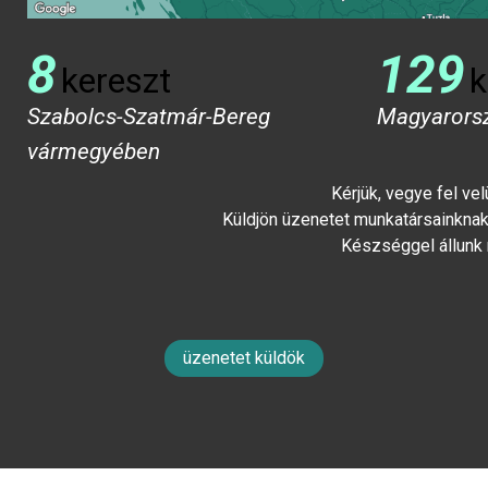
8
129
kereszt
k
Szabolcs-Szatmár-Bereg
Magyarors
vármegyében
Kérjük, vegye fel ve
Küldjön üzenetet munkatársainknak 
Készséggel állunk
üzenetet küldök