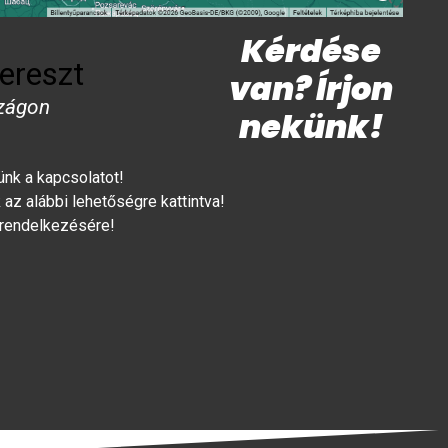
Kérdése
ereszt
van? Írjon
zágon
nekünk!
lünk a kapcsolatot!
az alábbi lehetőségre kattintva!
 rendelkezésére!