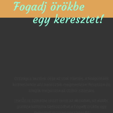
Fogadj örökbe
egy keresztet!
Országos akciónk célja az utak mentén, a települések
közterületein álló keresztek megmentése, felújítása és
állaguk megóvása az utókor számára.
Ha Ön is szeretne részt venni az akcióban, az alábbi
gombra kattintva tájékozódhat a
Fogadj örökbe egy
keresztet!
program részleteiről!