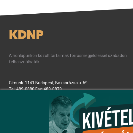
KDNP
A honlapunkon közölt tartalmak forrásmegjelöléssel szabadon
felhasználhatók.
Címünk: 1141 Budapest, Bazsarózsa u. 69.
Tel: 489-0880 Fax: 489-0879
E-mail:
kdnp
[kukac]
kdnp
.
hu
(kdnp[at]kdnp[dot]hu)
Minden jog fenntartva! © KDNP