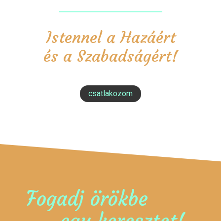
Istennel a Hazáért
és a Szabadságért!
csatlakozom
Fogadj örökbe
egy keresztet!