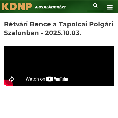
KDNP
Ugrás
Keresés
A családokért.
a
tartalomra
Rétvári Bence a Tapolcai Polgári
Szalonban - 2025.10.03.