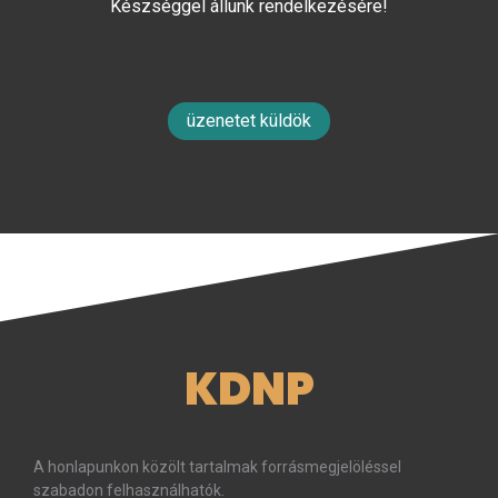
Készséggel állunk rendelkezésére!
üzenetet küldök
KDNP
A honlapunkon közölt tartalmak forrásmegjelöléssel
szabadon felhasználhatók.