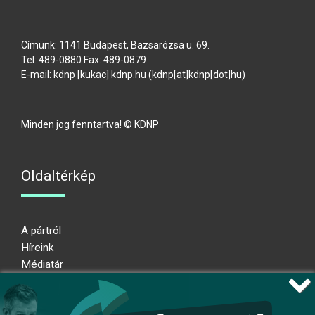
Címünk: 1141 Budapest, Bazsarózsa u. 69.
Tel: 489-0880 Fax: 489-0879
E-mail:
kdnp
[kukac]
kdnp
.
hu
(kdnp[at]kdnp[dot]hu)
Minden jog fenntartva! © KDNP
Oldaltérkép
A pártról
Híreink
Médiatár
Impresszum
Adatkezelési nyilatkozat
Átláthatósági nyilatkozat