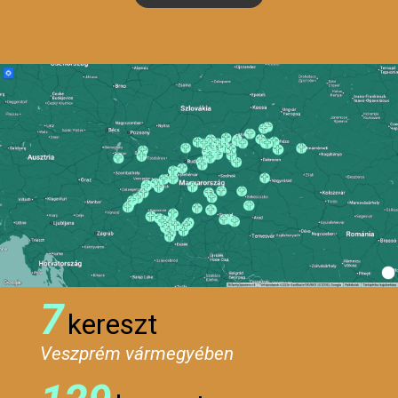
7
kereszt
Veszprém vármegyében