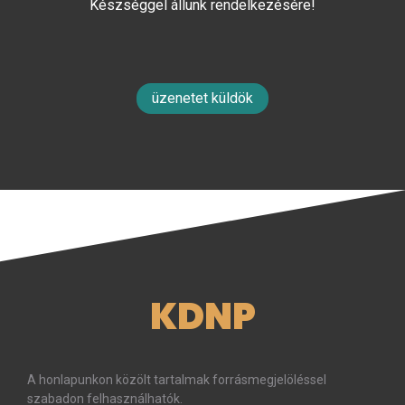
Készséggel állunk rendelkezésére!
üzenetet küldök
KDNP
A honlapunkon közölt tartalmak forrásmegjelöléssel
szabadon felhasználhatók.