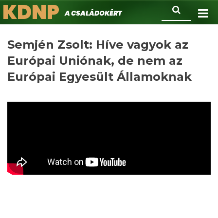
KDNP
Ugrás
Keresés
A családokért.
a
tartalomra
Semjén Zsolt: Híve vagyok az
Európai Uniónak, de nem az
Európai Egyesült Államoknak