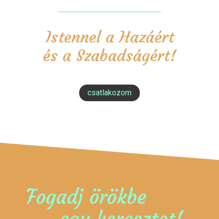
Istennel a Hazáért
és a Szabadságért!
csatlakozom
Fogadj örökbe
egy keresztet!