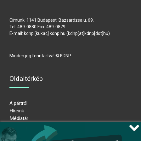
Címünk: 1141 Budapest, Bazsarózsa u. 69.
Tel: 489-0880 Fax: 489-0879
E-mail:
kdnp
[kukac]
kdnp
.
hu
(kdnp[at]kdnp[dot]hu)
Minden jog fenntartva! © KDNP
Oldaltérkép
A pártról
Híreink
Médiatár
Impresszum
Adatkezelési nyilatkozat
Átláthatósági nyilatkozat