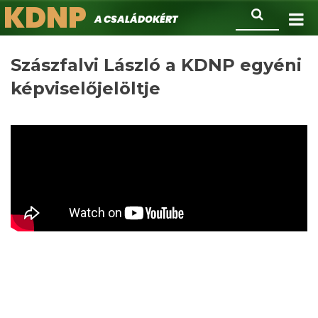
KDNP
Ugrás
Keresés
A családokért.
a
tartalomra
Szászfalvi László a KDNP egyéni
képviselőjelöltje