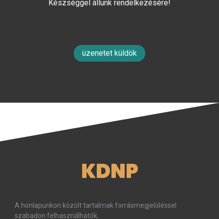
Készséggel állunk rendelkezésére!
üzenetet küldök
KDNP
A honlapunkon közölt tartalmak forrásmegjelöléssel
szabadon felhasználhatók.