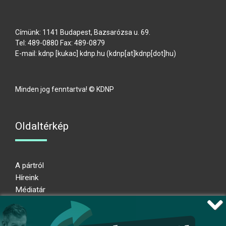
Címünk: 1141 Budapest, Bazsarózsa u. 69.
Tel: 489-0880 Fax: 489-0879
E-mail:
kdnp
[kukac]
kdnp
.
hu
(kdnp[at]kdnp[dot]hu)
Minden jog fenntartva! © KDNP
Oldaltérkép
A pártról
Híreink
Médiatár
Impresszum
Adatkezelési nyilatkozat
Átláthatósági nyilatkozat