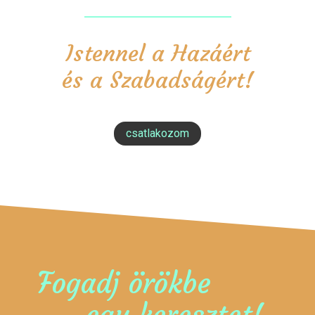
Istennel a Hazáért
és a Szabadságért!
csatlakozom
Fogadj örökbe
egy keresztet!