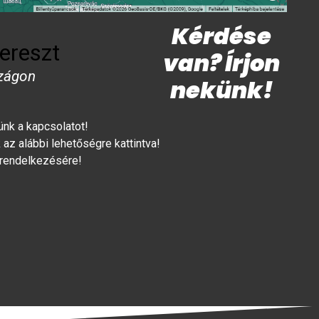
Kérdése
ereszt
van? Írjon
zágon
nekünk!
lünk a kapcsolatot!
az alábbi lehetőségre kattintva!
 rendelkezésére!