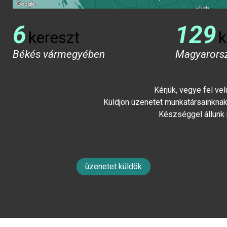
6
129
kereszt
k
Békés vármegyében
Magyarors
Kérjük, vegye fel ve
Küldjön üzenetet munkatársainknak 
Készséggel állunk
üzenetet küldök