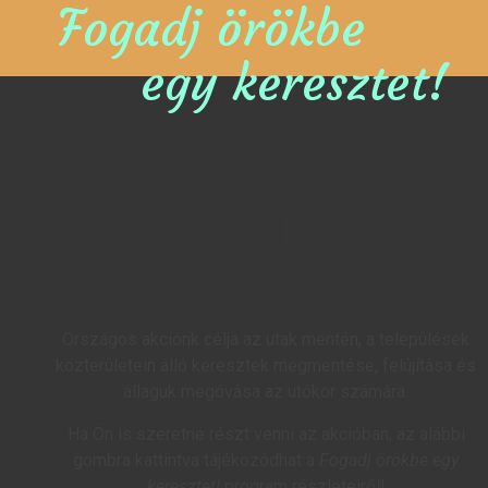
Fogadj örökbe
egy keresztet!
Országos akciónk célja az utak mentén, a települések
közterületein álló keresztek megmentése, felújítása és
állaguk megóvása az utókor számára.
Ha Ön is szeretne részt venni az akcióban, az alábbi
gombra kattintva tájékozódhat a
Fogadj örökbe egy
keresztet!
program részleteiről!