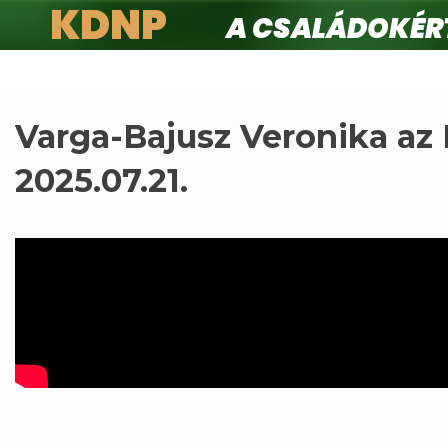
KDNP
A családokért.
Ugrás
a
tartalomra
Varga-Bajusz Veronika az
2025.07.21.