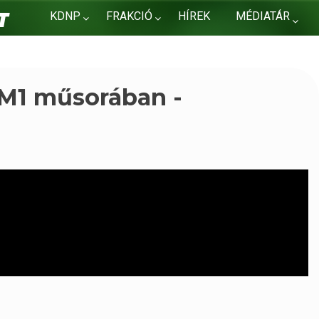
KDNP
FRAKCIÓ
HÍREK
MÉDIATÁR
KAPCSOLAT
 M1 műsorában -