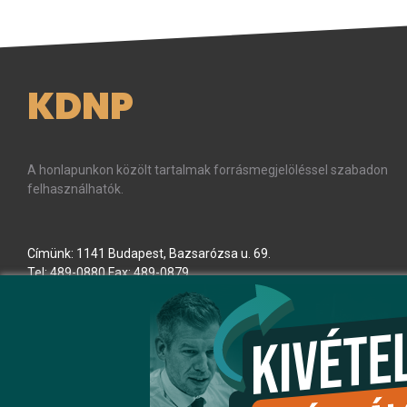
KDNP
A honlapunkon közölt tartalmak forrásmegjelöléssel szabadon
felhasználhatók.
Címünk: 1141 Budapest, Bazsarózsa u. 69.
Tel: 489-0880 Fax: 489-0879
E-mail:
kdnp
[kukac]
kdnp
.
hu
(kdnp[at]kdnp[dot]hu)
Minden jog fenntartva! © KDNP