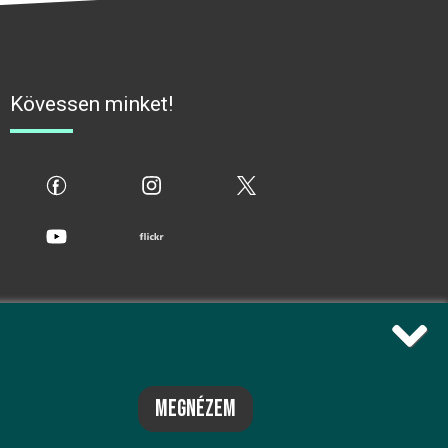
Kövessen minket!
fb
ig
x
yt
flickr
megnézem