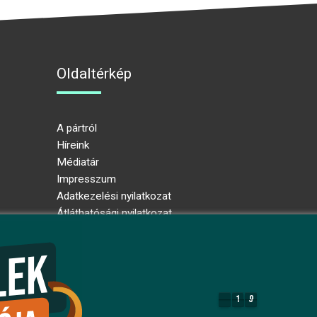
Oldaltérkép
A pártról
Híreink
Médiatár
Impresszum
Adatkezelési nyilatkozat
Átláthatósági nyilatkozat
Ugrás az oldal tetejére
1
9
1
9
8