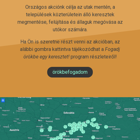
Országos akciónk célja az utak mentén, a
települések közterületein álló keresztek
megmentése, felújítása és állaguk megóvása az
utókor számára.
Ha Ön is szeretne részt venni az akcióban, az
alábbi gombra kattintva tájékozódhat a
Fogadj
örökbe egy keresztet!
program részleteiről!
örökbefogadom