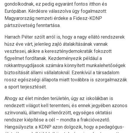
gondolkodnak, ez pedig egyaránt fontos itthon és
Európában. Kérdésre válaszolva úgy fogalmazott:
Magyarország nemzeti érdeke a Fidesz-KDNP
pártszövetség fenntartása.
Harrach Péter szólt arról is, hogy a nagy ellátó rendszerek
húsz éve várt, jelenleg zajló átalakításának vannak
vesztesei, akikre a kereszténydemokraták fokozott
figyelmet fordítanak. Kezdeményezik például a
rokkantnyugdíjasok számára könnyített munkalehetőségek
biztosítását állami vállalatoknál. Ezenkívül a társadalom
rossz egészségi állapota miatt továbbra is szorgalmazzák
a sport terjesztését.
Ahogy az élet minden területén, úgy az iskolákban is
rendezett világot kell teremteni, és ennek jegyében azonos
színvonalú, államilag ellenőrzött, egységes oktatási
rendszer kiépítése a cél – mondta a frakcióvezető.
Hangsúlyozta: a KDNP azon dolgozik, hogy a pedagógus-