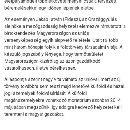
életpályamodell többletkövetelményei csak a tervezett
béremelésekkel egy időben lépjenek életbe.
Az eseményen Jakab István (Fidesz), az Országgyűlés
alelnöke a mezőgazdaság helyzetét elemezve rámutatott: a
birtokrendezés Magyarországon az uniós
versenyképesség egyik alapvető feltétele. Utalt rá: több
mint három hónapja folyik a földtörvény társadalmi vitája. A
készülő jogszabály lényege, hogy termőterületet
Magyarországon kizárólag az azon gazdálkodó
vásárolhasson, illetve bérelhessen.
Álláspontja szerint nagy vita várható az unióval, mert az új
törvény továbbra sem teszi majd lehetővé külföldi és hazai
jogi személyek földvásárlását. A külföldi
magánszemélyekre vonatkozó moratórium azonban 2014
májusában megszűnik, így addigra kedvező helyzetet kell
teremteni a magyar gazdákat.