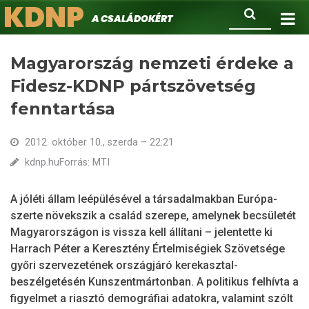
KDNP
Ugrás
Keresés
A családokért.
a
tartalomra
Magyarország nemzeti érdeke a
Fidesz-KDNP pártszövetség
fenntartása
2012. október 10., szerda – 22:21
kdnp.huForrás: MTI
A jóléti állam leépülésével a társadalmakban Európa-
szerte növekszik a család szerepe, amelynek becsületét
Magyarországon is vissza kell állítani – jelentette ki
Harrach Péter a Keresztény Értelmiségiek Szövetsége
győri szervezetének országjáró kerekasztal-
beszélgetésén Kunszentmártonban. A politikus felhívta a
figyelmet a riasztó demográfiai adatokra, valamint szólt