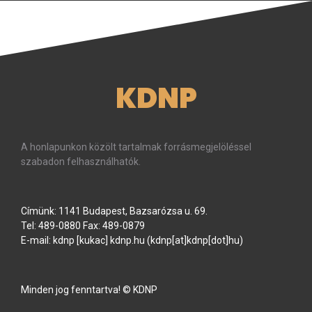
KDNP
A honlapunkon közölt tartalmak forrásmegjelöléssel
szabadon felhasználhatók.
Címünk: 1141 Budapest, Bazsarózsa u. 69.
Tel: 489-0880 Fax: 489-0879
E-mail:
kdnp
[kukac]
kdnp
.
hu
(kdnp[at]kdnp[dot]hu)
Minden jog fenntartva! © KDNP