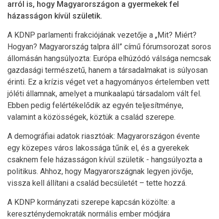
arról is, hogy Magyarországon a gyermekek fel
házasságon kívül születik.
A KDNP parlamenti frakciójának vezetője a „Mit? Miért?
Hogyan? Magyarország talpra áll” című fórumsorozat soros
állomásán hangsúlyozta: Európa elhúzódó válsága nemcsak
gazdasági természetű, hanem a társadalmakat is súlyosan
érinti. Ez a krízis véget vet a hagyományos értelemben vett
jóléti államnak, amelyet a munkaalapú társadalom vált fel.
Ebben pedig felértékelődik az egyén teljesítménye,
valamint a közösségek, köztük a család szerepe.
A demográfiai adatok riasztóak: Magyarországon évente
egy közepes város lakossága tűnik el, és a gyerekek
csaknem fele házasságon kívül születik - hangsúlyozta a
politikus. Ahhoz, hogy Magyarországnak legyen jövője,
vissza kell állítani a család becsületét – tette hozzá.
A KDNP kormányzati szerepe kapcsán közölte: a
kereszténydemokraták normális ember módjára