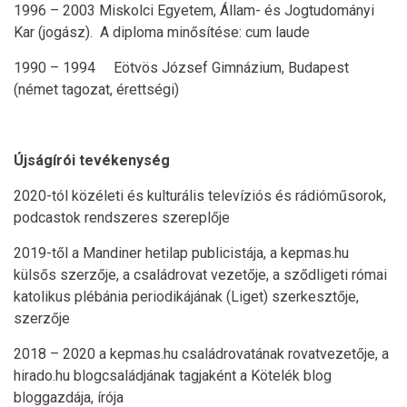
1996 – 2003 Miskolci Egyetem, Állam- és Jogtudományi
Kar (jogász). A diploma minősítése: cum laude
1990 – 1994 Eötvös József Gimnázium, Budapest
(német tagozat, érettségi)
Újságírói tevékenység
2020-tól közéleti és kulturális televíziós és rádióműsorok,
podcastok rendszeres szereplője
2019-től a Mandiner hetilap publicistája, a kepmas.hu
külsős szerzője, a családrovat vezetője, a sződligeti római
katolikus plébánia periodikájának (Liget) szerkesztője,
szerzője
2018 – 2020 a kepmas.hu családrovatának rovatvezetője, a
hirado.hu blogcsaládjának tagjaként a Kötelék blog
bloggazdája, írója