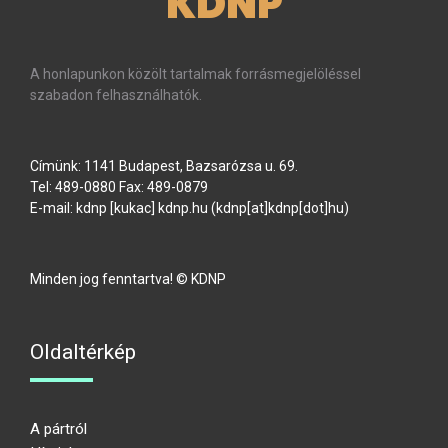
KDNP
A honlapunkon közölt tartalmak forrásmegjelöléssel
szabadon felhasználhatók.
Címünk: 1141 Budapest, Bazsarózsa u. 69.
Tel: 489-0880 Fax: 489-0879
E-mail:
kdnp
[kukac]
kdnp
.
hu
(kdnp[at]kdnp[dot]hu)
Minden jog fenntartva! © KDNP
Oldaltérkép
A pártról