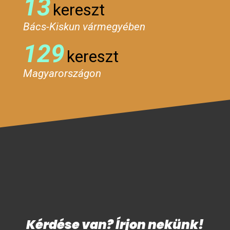
13
kereszt
Bács-Kiskun vármegyében
129
kereszt
Magyarországon
Kérdése van? Írjon nekünk!