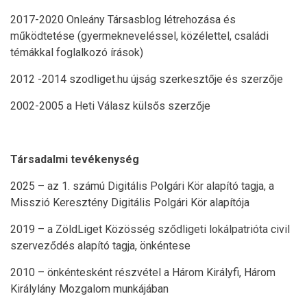
2017-2020 Onleány Társasblog létrehozása és
működtetése (gyermekneveléssel, közélettel, családi
témákkal foglalkozó írások)
2012 -2014 szodliget.hu újság szerkesztője és szerzője
2002-2005 a Heti Válasz külsős szerzője
Társadalmi tevékenység
2025 – az 1. számú Digitális Polgári Kör alapító tagja, a
Misszió Keresztény Digitális Polgári Kör alapítója
2019 – a ZöldLiget Közösség sződligeti lokálpatrióta civil
szerveződés alapító tagja, önkéntese
2010 – önkéntesként részvétel a Három Királyfi, Három
Királylány Mozgalom munkájában