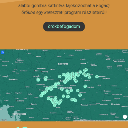
alábbi gombra kattintva tájékozódhat a
Fogadj
örökbe egy keresztet!
program részleteiről!
örökbefogadom