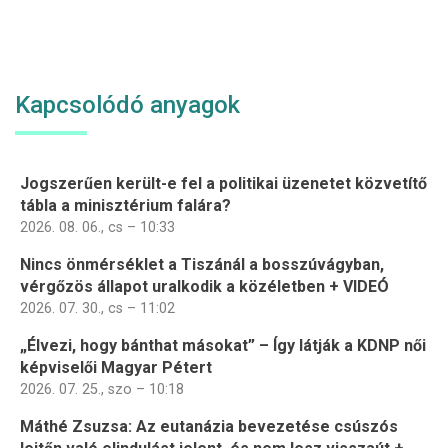
Kapcsolódó anyagok
Jogszerűen került-e fel a politikai üzenetet közvetítő
tábla a minisztérium falára?
2026. 08. 06., cs – 10:33
Nincs önmérséklet a Tiszánál a bosszúvágyban,
vérgőzös állapot uralkodik a közéletben + VIDEÓ
2026. 07. 30., cs – 11:02
„Élvezi, hogy bánthat másokat” – Így látják a KDNP női
képviselői Magyar Pétert
2026. 07. 25., szo – 10:18
Máthé Zsuzsa: Az eutanázia bevezetése csúszós