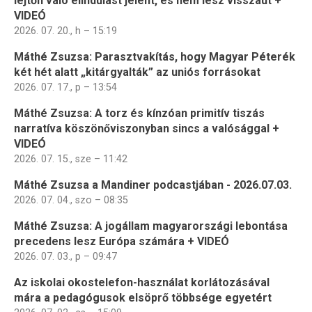
lejtőn való elindulást jelent, és nem lesz visszaút +
VIDEÓ
2026. 07. 20., h – 15:19
Máthé Zsuzsa: Parasztvakítás, hogy Magyar Péterék
két hét alatt „kitárgyalták” az uniós forrásokat
2026. 07. 17., p – 13:54
Máthé Zsuzsa: A torz és kínzóan primitív tiszás
narratíva köszönőviszonyban sincs a valósággal +
VIDEÓ
2026. 07. 15., sze – 11:42
Máthé Zsuzsa a Mandiner podcastjában - 2026.07.03.
2026. 07. 04., szo – 08:35
Máthé Zsuzsa: A jogállam magyarországi lebontása
precedens lesz Európa számára + VIDEÓ
2026. 07. 03., p – 09:47
Az iskolai okostelefon-használat korlátozásával
mára a pedagógusok elsöprő többsége egyetért