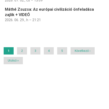
2026. 07. 02., cs – 15:09
Máthé Zsuzsa: Az európai civilizáció önfeladása
zajlik + VIDEÓ
2026. 06. 29., h – 21:21
Oldalszámozás
Jelenlegi
1
Page
2
Page
3
Page
4
Page
5
Következő
Következő ›
oldal
oldal
Utolsó
Utolsó »
oldal