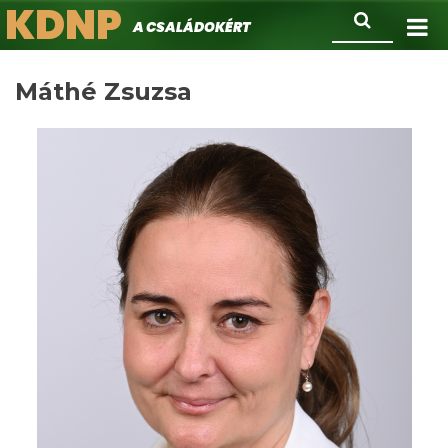
KDNP
Ugrás
Keresés
A családokért.
a
tartalomra
Máthé Zsuzsa