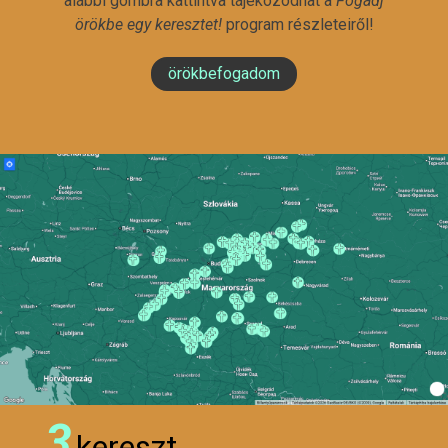
alábbi gombra kattintva tájékozódhat a
Fogadj
örökbe egy keresztet!
program részleteiről!
örökbefogadom
3
kereszt