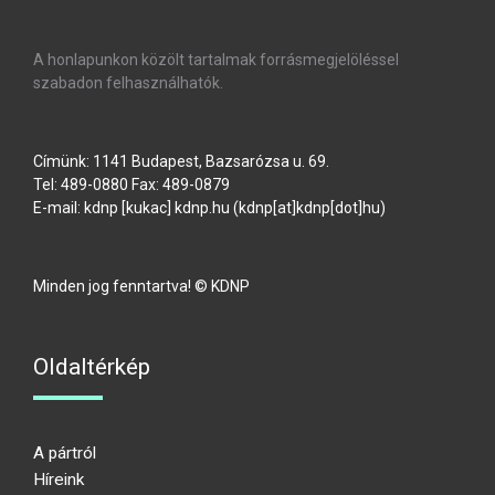
A honlapunkon közölt tartalmak forrásmegjelöléssel
szabadon felhasználhatók.
Címünk: 1141 Budapest, Bazsarózsa u. 69.
Tel: 489-0880 Fax: 489-0879
E-mail:
kdnp
[kukac]
kdnp
.
hu
(kdnp[at]kdnp[dot]hu)
Minden jog fenntartva! © KDNP
Oldaltérkép
A pártról
Híreink