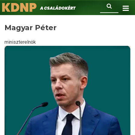
KDNP
Ugrás
Keresés
A családokért.
a
tartalomra
Magyar Péter
miniszterelnök