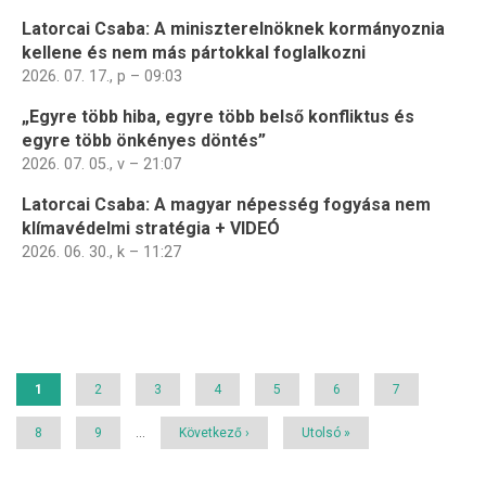
Latorcai Csaba: A miniszterelnöknek kormányoznia
kellene és nem más pártokkal foglalkozni
2026. 07. 17., p – 09:03
„Egyre több hiba, egyre több belső konfliktus és
egyre több önkényes döntés”
2026. 07. 05., v – 21:07
Latorcai Csaba: A magyar népesség fogyása nem
klímavédelmi stratégia + VIDEÓ
2026. 06. 30., k – 11:27
Oldalszámozás
Jelenlegi
1
Page
2
Page
3
Page
4
Page
5
Page
6
Page
7
oldal
Page
8
Page
9
…
Következő
Következő ›
Utolsó
Utolsó »
oldal
oldal