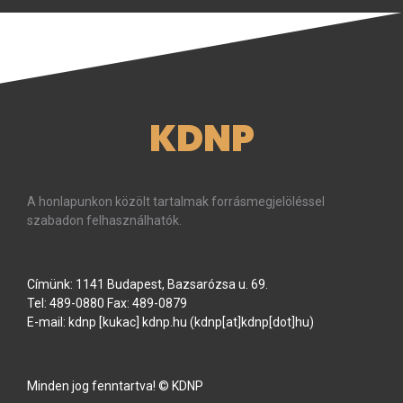
KDNP
A honlapunkon közölt tartalmak forrásmegjelöléssel
szabadon felhasználhatók.
Címünk: 1141 Budapest, Bazsarózsa u. 69.
Tel: 489-0880 Fax: 489-0879
E-mail:
kdnp
[kukac]
kdnp
.
hu
(kdnp[at]kdnp[dot]hu)
Minden jog fenntartva! © KDNP