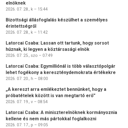
elnöknek
2026. 07. 28., k – 15:44
Bizottsági állásfoglalás készülhet a személyes
érintettségről
2026. 07. 28., k – 11:42
Latorcai Csaba: Lassan ott tartunk, hogy sorsot
húznak, ki legyen a köztársasági elnök
2026. 07. 25., szo – 07:49
Latorcai Csaba: Egymilliónál is több választópolgár
lehet fogékony a kereszténydemokrata értékekre
2026. 07. 20., h – 08:00
„A kereszt arra emlékeztet bennünket, hogy a
próbatételek között is van megtartó erő”
2026. 07. 19., v – 08:54
Latorcai Csaba: A miniszterelnöknek kormányoznia
kellene és nem más pártokkal foglalkozni
2026. 07. 17., p – 09:05