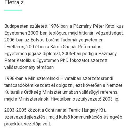
Életrajz
Budapesten született 1976-ban, a Pázmány Péter Katolikus
Egyetemen 2000-ben teológus, majd hittanári végzettséget,
2006-ban az Eötvös Loránd Tudományegyetemen
levéltáros, 2007-ben a Károli Gáspár Református
Egyetemen jogász diplomát, 2006-ban pedig a Pázmány
Péter Katolikus Egyetemen PhD fokozatot szerzett
vallástudomány témában.
1998-ban a Miniszterelnöki Hivatalban szerzetesrendi
tanácsadóként kezdett el dolgozni, ezt követően a Nemzeti
Kulturális Örökség Minisztériumában vallásügyi referens,
majd a Miniszterelnöki Hivatalban osztályvezető 2003-ig.
2003-2005 között a Continental Temic Hungary Kft.
szervezetfejlesztési, majd külső kommunikációs és egyéb
projektek vezetője volt.