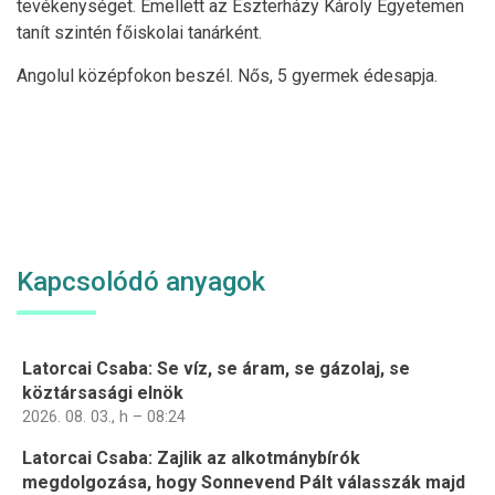
tevékenységet. Emellett az Eszterházy Károly Egyetemen
tanít szintén főiskolai tanárként.
Angolul középfokon beszél. Nős, 5 gyermek édesapja.
Kapcsolódó anyagok
Latorcai Csaba: Se víz, se áram, se gázolaj, se
köztársasági elnök
2026. 08. 03., h – 08:24
Latorcai Csaba: Zajlik az alkotmánybírók
megdolgozása, hogy Sonnevend Pált válasszák majd