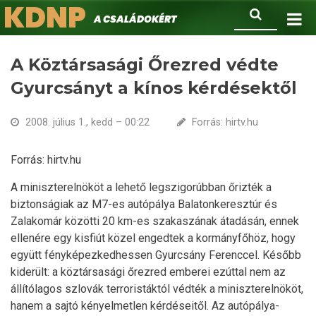
KDNP
Ugrás
Keresés
A családokért.
a
tartalomra
A Köztársasági Őrezred védte
Gyurcsányt a kínos kérdésektől
2008. július 1., kedd – 00:22
Forrás: hirtv.hu
Forrás: hirtv.hu
A miniszterelnököt a lehető legszigorúbban őrizték a
biztonságiak az M7-es autópálya Balatonkeresztúr és
Zalakomár közötti 20 km-es szakaszának átadásán, ennek
ellenére egy kisfiút közel engedtek a kormányfőhöz, hogy
együtt fényképezkedhessen Gyurcsány Ferenccel. Később
kiderült: a köztársasági őrezred emberei ezúttal nem az
állítólagos szlovák terroristáktól védték a miniszterelnököt,
hanem a sajtó kényelmetlen kérdéseitől. Az autópálya-