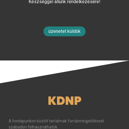
Készséggel állunk rendelkezésére!
üzenetet küldök
KDNP
A honlapunkon közölt tartalmak forrásmegjelöléssel
szabadon felhasználhatók.