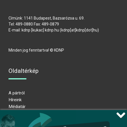
Címünk: 1141 Budapest, Bazsarózsa u. 69.
Tel: 489-0880 Fax: 489-0879
E-mail:
kdnp
[kukac]
kdnp
.
hu
(kdnp[at]kdnp[dot]hu)
Minden jog fenntartva! © KDNP
Oldaltérkép
A pártról
Híreink
Médiatár
Impresszum
Adatkezelési nyilatkozat
Átláthatósági nyilatkozat