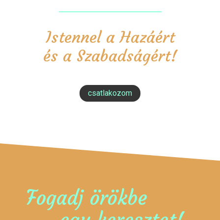
Istennel a Hazáért
és a Szabadságért!
csatlakozom
Fogadj örökbe
egy keresztet!