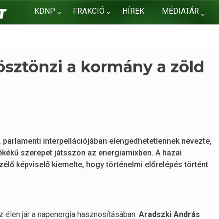
KDNP
FRAKCIÓ
HÍREK
MÉDIATÁR
KAPCSOLAT
ösztönzi a kormány a zöld
 parlamenti interpellációjában elengedhetetlennek nevezte,
ékékű szerepet játsszon az energiamixben. A hazai
lő képviselő kiemelte, hogy történelmi előrelépés történt
z élen jár a napenergia hasznosításában.
Aradszki András