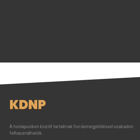
KDNP
A honlapunkon közölt tartalmak forrásmegjelöléssel szabadon
felhasználhatók.