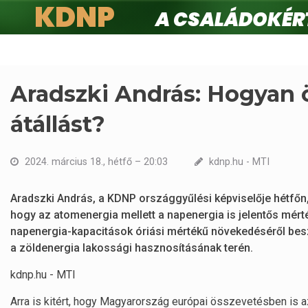
KDNP
A családokért.
Ugrás
a
tartalomra
Aradszki András: Hogyan 
átállást?
2024. március 18., hétfő – 20:03
kdnp.hu - MTI
Aradszki András, a KDNP országgyűlési képviselője hétfőn,
hogy az atomenergia mellett a napenergia is jelentős mért
napenergia-kapacitások óriási mértékű növekedéséről beszé
a zöldenergia lakossági hasznosításának terén.
kdnp.hu - MTI
Arra is kitért, hogy Magyarország európai összevetésben is a