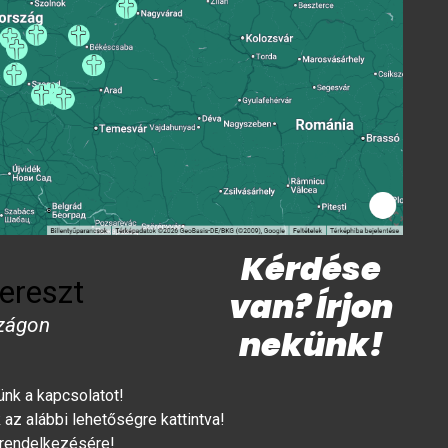
Kérdése
ereszt
van? Írjon
zágon
nekünk!
lünk a kapcsolatot!
az alábbi lehetőségre kattintva!
 rendelkezésére!