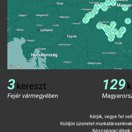
3
129
kereszt
k
Fejér vármegyében
Magyarors
Kérjük, vegye fel ve
Küldjön üzenetet munkatársainknak 
Készséggel állunk