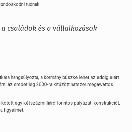
 gondoskodni tudnak.
 a családok és a vállalkozások
itkára hangsúlyozta, a kormány büszke lehet az eddig elért
lérni az eredetileg 2030-ra kitűzött hatezer megawattos
kotott egy kétszázmilliárd forintos pályázati konstrukciót,
a figyelmet.