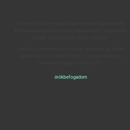
Országos akciónk célja az utak mentén, a települések
közterületein álló keresztek megmentése, felújítása és
állaguk megóvása az utókor számára.
Ha Ön is szeretne részt venni az akcióban, az alábbi
gombra kattintva tájékozódhat a
Fogadj örökbe egy
keresztet!
program részleteiről!
örökbefogadom