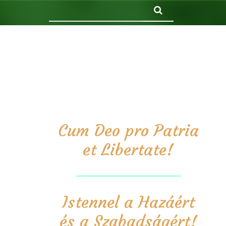
Keresés
Cum Deo pro Patria
et Libertate!
Istennel a Hazáért
és a Szabadságért!