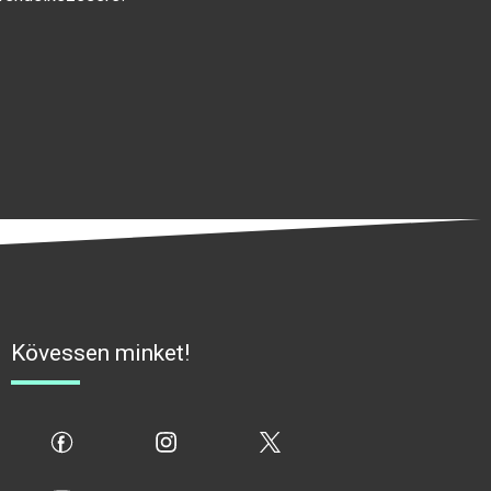
Kövessen minket!
fb
ig
x