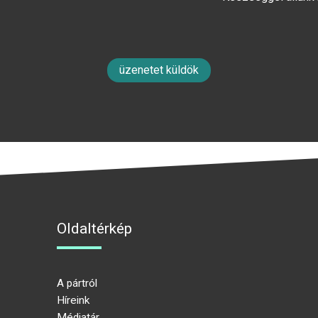
üzenetet küldök
Oldaltérkép
A pártról
Híreink
Médiatár