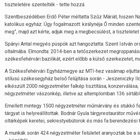
tiszteletére szentelték - tette hozzá.
Szentbeszédében Erdő Péter méltatta Szűz Máriát, hiszen N
katolikus egyház. Úgy fogalmazott: királynéja Ő minden szent
meg”, majd azt kérte, adjuk meg a megbecsülést, a tisztelete
Spányi Antal megyés püspök azt hangoztatta: Szent István o
oltalmába. Elmondta: 2014-ben a tetőszerkezet megroppanása 
székesfehérvári bazilikát, ezért előbb a külső szerkezetet, m
A Székesfehérvári Egyházmegye az MTI-hez vasárnap eljuttat
stílusú székesegyház belső felújítása során - Jeszeniczky I
elkészült 2000 négyzetméter falkép tisztítása, konzerválása, e
négyzetméter vászonkép, illetve az altemplomban 136 sírtábla
Emellett mintegy 1500 négyzetméter műmárvány és stukkó fe
tárgyat is helyreállítottak. Bodnár Gyula tárgyrestaurátor mű
oltárképek keretei, sekrestyebútorok és más fa berendezési t
A munkák során 424 négyzetméter felületet aranyoztak be a 