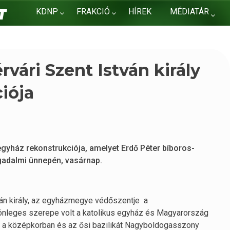
KDNP
FRAKCIÓ
HÍREK
MÉDIATÁR
KAPCSOLAT
vári Szent István király
iója
egyház rekonstrukciója, amelyet Erdő Péter bíboros-
gadalmi ünnepén, vasárnap.
ván király, az egyházmegye védőszentje a
önleges szerepe volt a katolikus egyház és Magyarország
k a középkorban és az ősi bazilikát Nagyboldogasszony