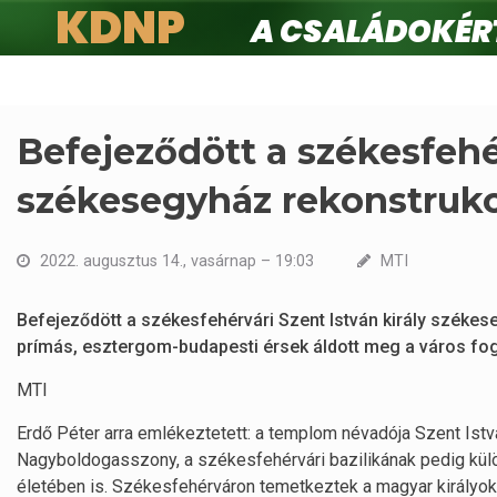
KDNP
A családokért.
Ugrás
a
tartalomra
Befejeződött a székesfehér
székesegyház rekonstrukc
2022. augusztus 14., vasárnap – 19:03
MTI
Befejeződött a székesfehérvári Szent István király székes
prímás, esztergom-budapesti érsek áldott meg a város fo
MTI
Erdő Péter arra emlékeztetett: a templom névadója Szent Ist
Nagyboldogasszony, a székesfehérvári bazilikának pedig kül
életében is. Székesfehérváron temetkeztek a magyar királyo