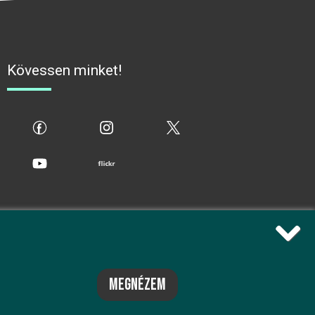
Kövessen minket!
fb
ig
x
yt
flickr
megnézem