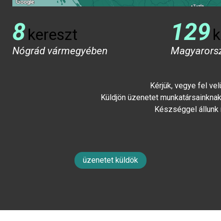
8
129
kereszt
k
Nógrád vármegyében
Magyarors
Kérjük, vegye fel ve
Küldjön üzenetet munkatársainknak 
Készséggel állunk
üzenetet küldök