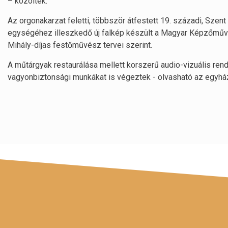
– közölték.
Az orgonakarzat feletti, többször átfestett 19. századi, Szen
egységéhez illeszkedő új falkép készült a Magyar Képzőműv
Mihály-díjas festőművész tervei szerint.
A műtárgyak restaurálása mellett korszerű audio-vizuális rend
vagyonbiztonsági munkákat is végeztek - olvasható az egy