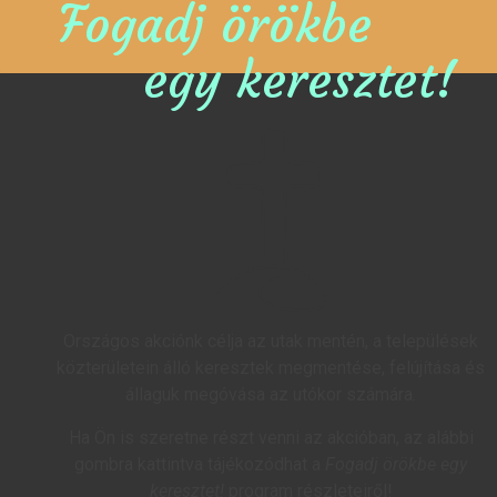
Fogadj örökbe
egy keresztet!
Országos akciónk célja az utak mentén, a települések
közterületein álló keresztek megmentése, felújítása és
állaguk megóvása az utókor számára.
Ha Ön is szeretne részt venni az akcióban, az alábbi
gombra kattintva tájékozódhat a
Fogadj örökbe egy
keresztet!
program részleteiről!