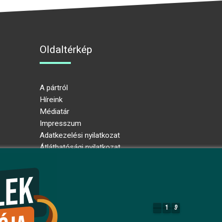
Oldaltérkép
A pártról
Híreink
Médiatár
Impresszum
Adatkezelési nyilatkozat
Átláthatósági nyilatkozat
Ugrás az oldal tetejére
1
9
1
9
7