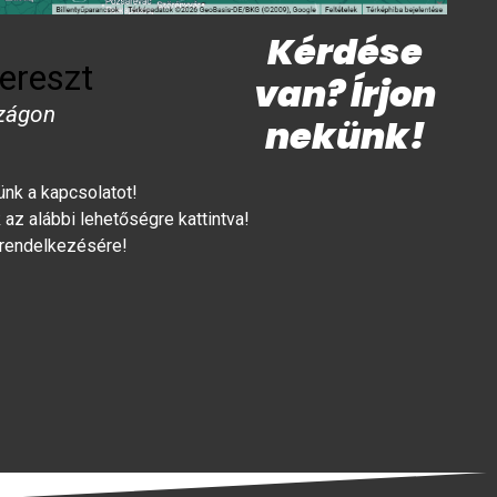
Kérdése
ereszt
van? Írjon
zágon
nekünk!
lünk a kapcsolatot!
az alábbi lehetőségre kattintva!
 rendelkezésére!