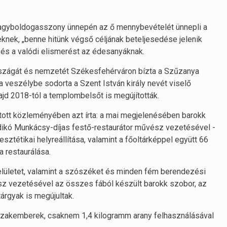
agyboldogasszony ünnepén az ő mennybevételét ünnepli a
eknek, „benne hitünk végső céljának beteljesedése jelenik
t és a valódi elismerést az édesanyáknak.
rszágát és nemzetét Székesfehérváron bízta a Szűzanya
veszélybe sodorta a Szent István király nevét viselő
ajd 2018-tól a templombelsőt is megújították.
ott közleményében azt írta: a mai megjelenésében barokk
ldikó Munkácsy-díjas festő-restaurátor művész vezetésével -
sztétikai helyreállítása, valamint a főoltárképpel együtt 66
 restaurálása.
lületet, valamint a szószéket és minden fém berendezési
vész vezetésével az összes fából készült barokk szobor, az
árgyak is megújultak.
szakemberek, csaknem 1,4 kilogramm arany felhasználásával