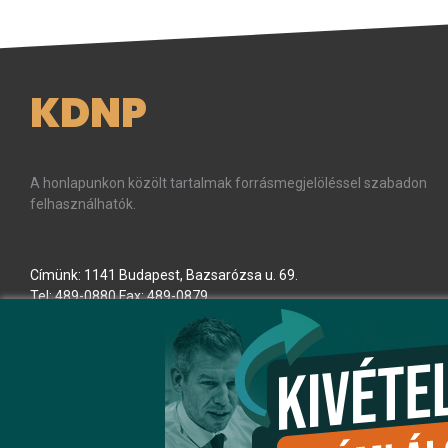
KDNP
A honlapunkon közölt tartalmak forrásmegjelöléssel szabadon
felhasználhatók.
Címünk: 1141 Budapest, Bazsarózsa u. 69.
Tel: 489-0880 Fax: 489-0879
E-mail:
kdnp
[kukac]
kdnp
.
hu
(kdnp[at]kdnp[dot]hu)
Minden jog fenntartva! © KDNP