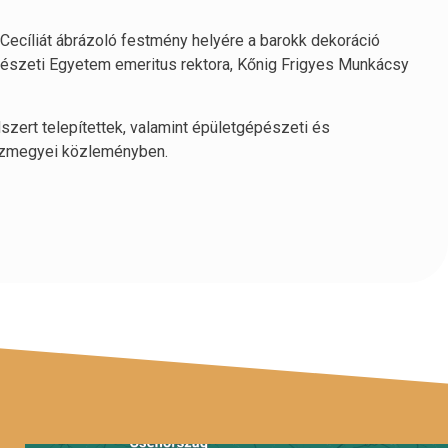
t Cecíliát ábrázoló festmény helyére a barokk dekoráció
észeti Egyetem emeritus rektora, Kőnig Frigyes Munkácsy
szert telepítettek, valamint épületgépészeti és
házmegyei közleményben.