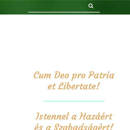
Keresés
Cum Deo pro Patria
et Libertate!
Istennel a Hazáért
és a Szabadságért!