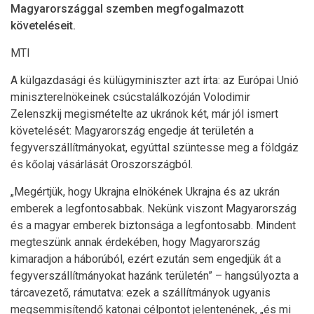
Magyarországgal szemben megfogalmazott
követeléseit.
MTI
A külgazdasági és külügyminiszter azt írta: az Európai Unió
miniszterelnökeinek csúcstalálkozóján Volodimir
Zelenszkij megismételte az ukránok két, már jól ismert
követelését: Magyarország engedje át területén a
fegyverszállítmányokat, egyúttal szüntesse meg a földgáz
és kőolaj vásárlását Oroszországból.
„Megértjük, hogy Ukrajna elnökének Ukrajna és az ukrán
emberek a legfontosabbak. Nekünk viszont Magyarország
és a magyar emberek biztonsága a legfontosabb. Mindent
megteszünk annak érdekében, hogy Magyarország
kimaradjon a háborúból, ezért ezután sem engedjük át a
fegyverszállítmányokat hazánk területén” – hangsúlyozta a
tárcavezető, rámutatva: ezek a szállítmányok ugyanis
megsemmisítendő katonai célpontot jelentenének, „és mi