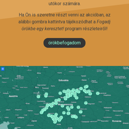
utókor számára.
Ha Ön is szeretne részt venni az akcióban, az
alábbi gombra kattintva tájékozódhat a
Fogadj
örökbe egy keresztet!
program részleteiről!
örökbefogadom