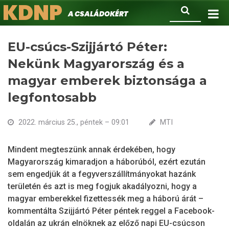
KDNP
Ugrás
Keresés
A családokért.
a
tartalomra
EU-csúcs-Szijjártó Péter:
Nekünk Magyarország és a
magyar emberek biztonsága a
legfontosabb
2022. március 25., péntek – 09:01
MTI
Mindent megteszünk annak érdekében, hogy
Magyarország kimaradjon a háborúból, ezért ezután
sem engedjük át a fegyverszállítmányokat hazánk
területén és azt is meg fogjuk akadályozni, hogy a
magyar emberekkel fizettessék meg a háború árát –
kommentálta Szijjártó Péter péntek reggel a Facebook-
oldalán az ukrán elnöknek az előző napi EU-csúcson