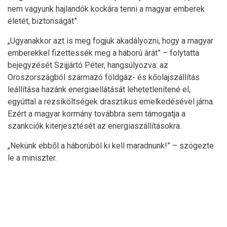
nem vagyunk hajlandók kockára tenni a magyar emberek
életét, biztonságát”.
„Ugyanakkor azt is meg fogjuk akadályozni, hogy a magyar
emberekkel fizettessék meg a háború árát” – folytatta
bejegyzését Szijjártó Péter, hangsúlyozva: az
Oroszországból származó földgáz- és kőolajszállítás
leállítása hazánk energiaellátását lehetetlenítené el,
egyúttal a rezsiköltségek drasztikus emelkedésével járna.
Ezért a magyar kormány továbbra sem támogatja a
szankciók kiterjesztését az energiaszállításokra.
„Nekünk ebből a háborúból ki kell maradnunk!” – szögezte
le a miniszter.