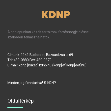
KDNP
A honlapunkon közölt tartalmak forrásmegjelöléssel
szabadon felhasználhatók.
Címünk: 1141 Budapest, Bazsarózsa u. 69.
Tel: 489-0880 Fax: 489-0879
E-mail:
kdnp
[kukac]
kdnp
.
hu
(kdnp[at]kdnp[dot]hu)
Minden jog fenntartva! © KDNP
Oldaltérkép