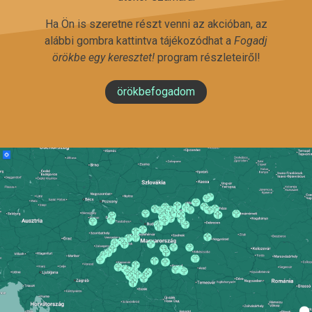
Ha Ön is szeretne részt venni az akcióban, az
alábbi gombra kattintva tájékozódhat a
Fogadj
örökbe egy keresztet!
program részleteiről!
örökbefogadom