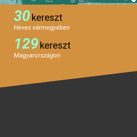
30
kereszt
Heves vármegyében
129
kereszt
Magyarországon