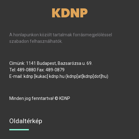
KDNP
A honlapunkon közölt tartalmak forrásmegjelöléssel
szabadon felhasználhatók.
Címünk: 1141 Budapest, Bazsarózsa u. 69.
Tel: 489-0880 Fax: 489-0879
E-mail:
kdnp
[kukac]
kdnp
.
hu
(kdnp[at]kdnp[dot]hu)
Minden jog fenntartva! © KDNP
Oldaltérkép