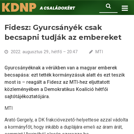
KDNP
Ugrás
Keresés
A családokért.
a
tartalomra
Fidesz: Gyurcsányék csak
becsapni tudják az embereket
2022. augusztus 29., hétfő – 20:47
MTI
Gyurcsányéknak a vérükben van a magyar emberek
becsapása: ezt tették kormányzásuk alatt és ezt teszik
most is – reagált a Fidesz az MTI-hez eljuttatott
közleményében a Demokratikus Koalíció hétfői
sajtótájékoztatójára.
MTI
Arató Gergely, a DK frakcióvezető-helyettese azzal vádolta
a kormányfőt, hogy inkább a duplájára emeli az áram árát,