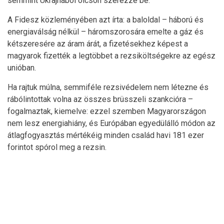
semmint Ukrajnából olcsón szerezze be.
A Fidesz közleményében azt írta: a baloldal – háború és
energiaválság nélkül – háromszorosára emelte a gáz és
kétszeresére az áram árát, a fizetésekhez képest a
magyarok fizették a legtöbbet a rezsiköltségekre az egész
unióban.
Ha rajtuk múlna, semmiféle rezsivédelem nem létezne és
rábólintottak volna az összes brüsszeli szankcióra –
fogalmaztak, kiemelve: ezzel szemben Magyarországon
nem lesz energiahiány, és Európában egyedülálló módon az
átlagfogyasztás mértékéig minden család havi 181 ezer
forintot spórol meg a rezsin.