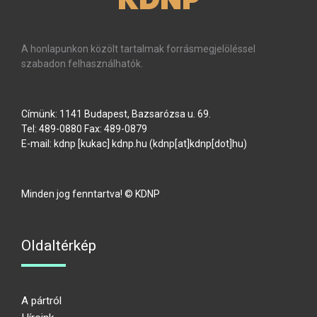
A honlapunkon közölt tartalmak forrásmegjelöléssel
szabadon felhasználhatók.
Címünk: 1141 Budapest, Bazsarózsa u. 69.
Tel: 489-0880 Fax: 489-0879
E-mail:
kdnp
[kukac]
kdnp
.
hu
(kdnp[at]kdnp[dot]hu)
Minden jog fenntartva! © KDNP
Oldaltérkép
A pártról