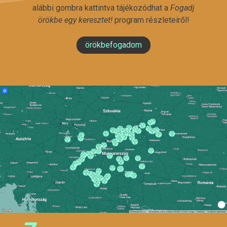
alábbi gombra kattintva tájékozódhat a
Fogadj
örökbe egy keresztet!
program részleteiről!
örökbefogadom