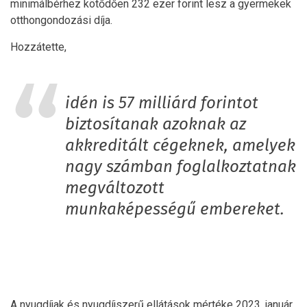
minimálbérhez kötődően 232 ezer forint lesz a gyermekek
otthongondozási díja.
Hozzátette,
idén is 57 milliárd forintot
biztosítanak azoknak az
akkreditált cégeknek, amelyek
nagy számban foglalkoztatnak
megváltozott
munkaképességű embereket.
A nyugdíjak és nyugdíjszerű ellátások mértéke 2023. január