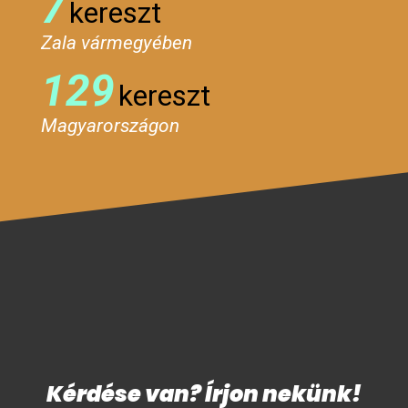
7
kereszt
Zala vármegyében
129
kereszt
Magyarországon
Kérdése van? Írjon nekünk!