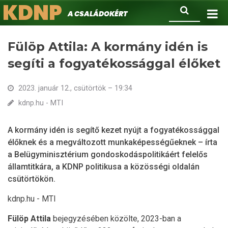
KDNP
Ugrás
Keresés
A családokért.
a
tartalomra
Fülöp Attila: A kormány idén is
segíti a fogyatékossággal élőket
2023. január 12., csütörtök – 19:34
kdnp.hu - MTI
A kormány idén is segítő kezet nyújt a fogyatékossággal
élőknek és a megváltozott munkaképességűeknek – írta
a Belügyminisztérium gondoskodáspolitikáért felelős
államtitkára, a KDNP politikusa a közösségi oldalán
csütörtökön.
kdnp.hu - MTI
Fülöp Attila
bejegyzésében közölte, 2023-ban a